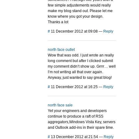
few simple adjustements would really
make my blog stand out. Please let me
know where you got your design.
Thanks a lot
#
11 December 2012 at 09:08
—
Reply
north face outlet
Wow that was odd. I just wrote an really
long comment but after I clicked submit
my comment didn’t show up. Grrrr… well
I’m not writing all that over again.
Anyway, just wanted to say great blog!
#
11 December 2012 at 16:25
—
Reply
north face sale
Yet your engineers and developers
continue to produce a raft of RSS
aggregators,Windows Vista Key, servers
and Outlook add-ins in their spare time.
#
13 December 2012 at 21:54
—
Reply