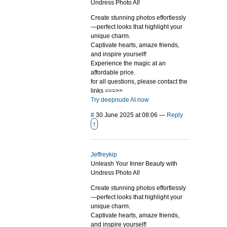
Undress Photo AI!
Create stunning photos effortlessly
—perfect looks that highlight your
unique charm.
Captivate hearts, amaze friends,
and inspire yourself!
Experience the magic at an
affordable price.
for all questions, please contact the
links ===>>
Try deepnude AI now
#
30 June 2025 at 08:06
—
Reply
↑
Jeffreykip
Unleash Your Inner Beauty with
Undress Photo AI!
Create stunning photos effortlessly
—perfect looks that highlight your
unique charm.
Captivate hearts, amaze friends,
and inspire yourself!