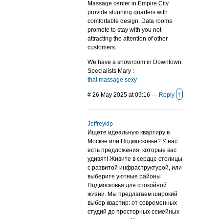
Massage center in Empire City
provide stunning quarters with
comfortable design. Data rooms
promote to stay with you not
attracting the attention of other
customers.
We have a showroom in Downtown.
Specialists Mary :
thai massage sexy
↑
#
26 May 2025 at 09:16
—
Reply
Jeffreykip
Ищете идеальную квартиру в
Москве или Подмосковье? У нас
есть предложения, которые вас
удивят! Живите в сердце столицы
с развитой инфраструктурой, или
выберите уютные районы
Подмосковья для спокойной
жизни. Мы предлагаем широкий
выбор квартир: от современных
студий до просторных семейных