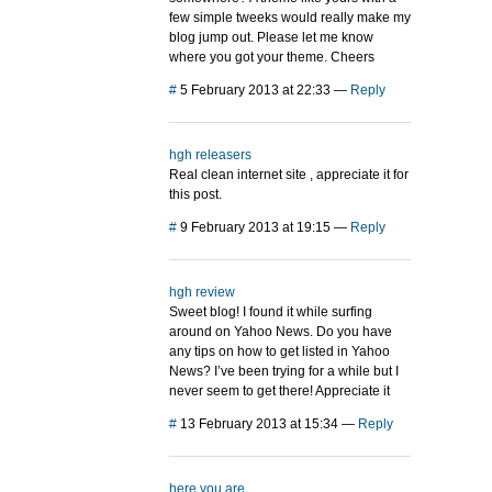
few simple tweeks would really make my
blog jump out. Please let me know
where you got your theme. Cheers
#
5 February 2013 at 22:33
—
Reply
hgh releasers
Real clean internet site , appreciate it for
this post.
#
9 February 2013 at 19:15
—
Reply
hgh review
Sweet blog! I found it while surfing
around on Yahoo News. Do you have
any tips on how to get listed in Yahoo
News? I’ve been trying for a while but I
never seem to get there! Appreciate it
#
13 February 2013 at 15:34
—
Reply
here you are