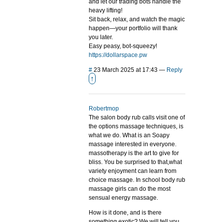
and let our trading bots handle the
heavy lifting!
Sit back, relax, and watch the magic
happen—your portfolio will thank
you later.
Easy peasy, bot-squeezy!
https://dollarspace.pw
#
23 March 2025 at 17:43
—
Reply
↑
Robertmop
The salon body rub calls visit one of
the options massage techniques, is
what we do. What is an Soapy
massage interested in everyone.
massotherapy is the art to give for
bliss. You be surprised to that,what
variety enjoyment can learn from
choice massage. In school body rub
massage girls can do the most
sensual energy massage.
How is it done, and is there
something exotic? We will tell you