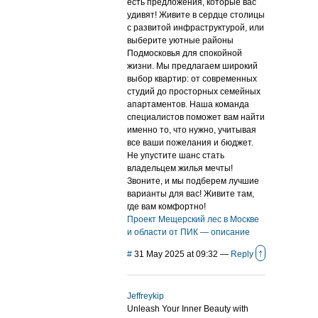
есть предложения, которые вас
удивят! Живите в сердце столицы
с развитой инфраструктурой, или
выберите уютные районы
Подмосковья для спокойной
жизни. Мы предлагаем широкий
выбор квартир: от современных
студий до просторных семейных
апартаментов. Наша команда
специалистов поможет вам найти
именно то, что нужно, учитывая
все ваши пожелания и бюджет.
Не упустите шанс стать
владельцем жилья мечты!
Звоните, и мы подберем лучшие
варианты для вас! Живите там,
где вам комфортно!
Проект Мещерский лес в Москве
и области от ПИК — описание
↑
#
31 May 2025 at 09:32
—
Reply
Jeffreykip
Unleash Your Inner Beauty with