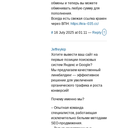
обмены и теперь вы можете
обменивать любую сумму для
пополнения.
Всегда есть свежая ссылка кракен
через ВПН:
https://kra–035.cc/
↑
#
16 July 2025 at 01:11
—
Reply
Jeffreykip
Хотите вывести ваш сайт на
первые позиции поисковых
систем Яндекс и Google?
Мы предлагаем качественный
линкбилдинг — эффективное
решение для увеличения
органического трафика и роста
конверсий!
Почему именно мы?
– Опытная команда
специалистов, работающая
исключительно белыми методами
SEO-продвижения.