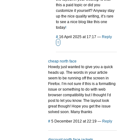
this a paid topic or did you
customize it yourself? Anyway stay
up the nice quality writing, it’s rare
to see a nice blog like this one
today
!
#
16 April 2025 at 17:17
—
Reply
↑
cheap north face
Howdy just wanted to give you a quick
heads up. The words in your article
seem to be running off the screen in
Firefox. I’m not sure if this is a formatting
issue or something to do with web
browser compatibility but I thought I’d
post to let you know. The layout look
great though! Hope you get the issue
solved soon. Many thanks
#
5 December 2012 at 22:19
—
Reply
discount north face jackets