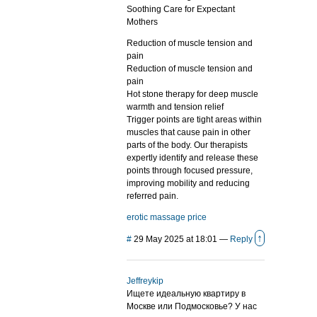
Soothing Care for Expectant
Mothers
Reduction of muscle tension and
pain
Reduction of muscle tension and
pain
Hot stone therapy for deep muscle
warmth and tension relief
Trigger points are tight areas within
muscles that cause pain in other
parts of the body. Our therapists
expertly identify and release these
points through focused pressure,
improving mobility and reducing
referred pain.
erotic massage price
↑
#
29 May 2025 at 18:01
—
Reply
Jeffreykip
Ищете идеальную квартиру в
Москве или Подмосковье? У нас