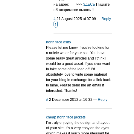
на адрес ===>>>
ЗДЕСЬ
Пишите
обгаварим все ньансы!!!
#
21 August 2025 at 07:09
—
Reply
↑
north face osito
Please let me know if you’re looking for
a article writer for your site. You have
some really great articles and I think I
would be a good asset. If you ever want
to take some of the load off, I’d
absolutely love to write some material
for your blog in exchange for a link back
to mine. Please send me an email if
interested. Thanks!
#
2 December 2012 at 16:32
—
Reply
cheap north face jackets
I’m truly enjoying the design and layout
of your site. It’s a very easy on the eyes
which makes it much more pleasant for