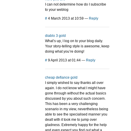
I can not determine how do I subscribe
to your weblog
#
4 March 2013 at 10:59
—
Reply
diablo 3 gold
What’s up, I log on to your blog daily.
Your story-telling style is awesome, keep
doing what you’re doing!
#
9 April 2013 at 01:44
—
Reply
cheap defiance gold
I simply wished to say thanks all over
again. I do not know what I might have
gone through without the actual basics
discussed by you about such concern.
This has been a very challenging
scenario in my view, nevertheless being
able to see the specialised manner you
dealt with it took me to jump over
gladness. Extremely happy for the help
and even expect you find out what a