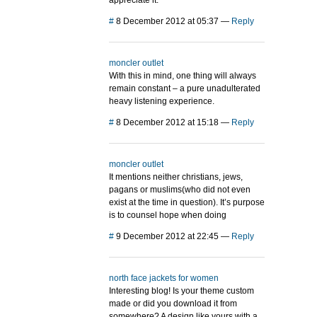
appreciate it.
#
8 December 2012 at 05:37
—
Reply
moncler outlet
With this in mind, one thing will always
remain constant – a pure unadulterated
heavy listening experience.
#
8 December 2012 at 15:18
—
Reply
moncler outlet
It mentions neither christians, jews,
pagans or muslims(who did not even
exist at the time in question). It’s purpose
is to counsel hope when doing
#
9 December 2012 at 22:45
—
Reply
north face jackets for women
Interesting blog! Is your theme custom
made or did you download it from
somewhere? A design like yours with a