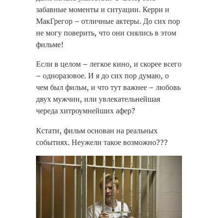
забавные моменты и ситуации. Керри и
МакГрегор – отличные актеры. До сих пор
не могу поверить, что они снялись в этом
фильме!
Если в целом – легкое кино, и скорее всего
– одноразовое. И я до сих пор думаю, о
чем был фильм, и что тут важнее – любовь
двух мужчин, или увлекательнейшая
череда хитроумнейших афер?
replica taschen
Кстати, фильм основан на реальных
replique sac pas cher
событиях. Неужели такое возможно???
replica borse di lusso
replicas bolsos