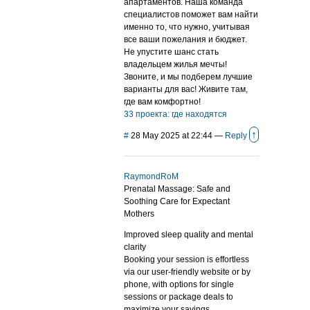
апартаментов. Наша команда
специалистов поможет вам найти
именно то, что нужно, учитывая
все ваши пожелания и бюджет.
Не упустите шанс стать
владельцем жилья мечты!
Звоните, и мы подберем лучшие
варианты для вас! Живите там,
где вам комфортно!
33 проекта: где находятся
↑
#
28 May 2025 at 22:44
—
Reply
RaymondRoM
Prenatal Massage: Safe and
Soothing Care for Expectant
Mothers
Improved sleep quality and mental
clarity
Booking your session is effortless
via our user-friendly website or by
phone, with options for single
sessions or package deals to
maximize your savings.