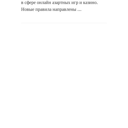
в сфере онлайн азартных игр и казино.
Новые правила направлены …