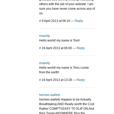
others with the aid of your website. I am
sure you have never come across any of
us.
#
9 April 2013 at 06:10
—
Reply
insanity
Hello world! my name is Tom!
#
16 April 2013 at 06:00
—
Reply
insanity
Hello world! my name is Tom,I come
from the earth!
#
16 April 2013 at 13:28
—
Reply
hermes wallets
hermes wallets Happen to be Actually
Breathtaking AND Really worth the Cost
Rather COMFTY,EASY TO SLIP ON And
then Travel ANYWHERE.Plus the