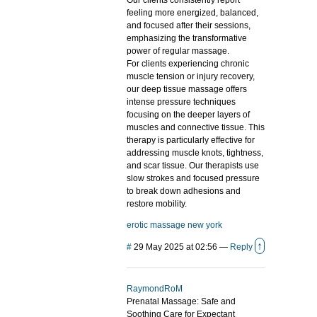
Our clients consistently report
feeling more energized, balanced,
and focused after their sessions,
emphasizing the transformative
power of regular massage.
For clients experiencing chronic
muscle tension or injury recovery,
our deep tissue massage offers
intense pressure techniques
focusing on the deeper layers of
muscles and connective tissue. This
therapy is particularly effective for
addressing muscle knots, tightness,
and scar tissue. Our therapists use
slow strokes and focused pressure
to break down adhesions and
restore mobility.
erotic massage new york
↑
#
29 May 2025 at 02:56
—
Reply
RaymondRoM
Prenatal Massage: Safe and
Soothing Care for Expectant