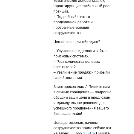
тематические доноры ссылок,
гарантирующие стабильный рост
позиций.
– Подробный отчет о
проделанной работе и
прозрачные условия
сотрудничества.
Чем полезен линкбилдинг?
– Улучшение видимости сайта в
поисковых системах.
– Рост количества целевых
посетителей.
– Увеличение продаж и прибыли
вашей компании.
Заинтересовались? Пишите нам
в личные сообщения — подробно
обсудим ваши цели и предложим
индивидуальное решение для
успешного продвижения вашего
бизнеса онлайн!
Цена договорная, начнем
сотрудничество прямо сейчас вот
на адрес ===>>>
ЗДЕСЬ
Пишите