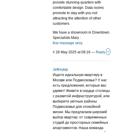
provide stunning quarters with
comfortable design. Data rooms
promote to stay with you not
attracting the attention of other
customers.
We have a showroom in Downtown.
Specialists Mary :
thai massage sexy
↑
#
26 May 2025 at 09:16
—
Reply
Jeffreykip
Ищете идеальную квартиру в
Москве или Подмосковье? У нас
есть предложения, которые вас
удивят! Живите в сердце столицы
с развитой инфраструктурой, или
выберите уютные районы
Подмосковья для спокойной
жизни. Мы предлагаем широкий
выбор квартир: от современных
студий до просторных семейных
апартаментов. Наша команда