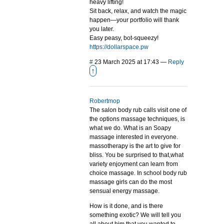
heavy lifting!
Sit back, relax, and watch the magic
happen—your portfolio will thank
you later.
Easy peasy, bot-squeezy!
https://dollarspace.pw
#
23 March 2025 at 17:43
—
Reply
↑
Robertmop
The salon body rub calls visit one of
the options massage techniques, is
what we do. What is an Soapy
massage interested in everyone.
massotherapy is the art to give for
bliss. You be surprised to that,what
variety enjoyment can learn from
choice massage. In school body rub
massage girls can do the most
sensual energy massage.
How is it done, and is there
something exotic? We will tell you