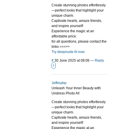
Create stunning photos effortlessly
—perfect looks that highlight your
unique charm.
Captivate hearts, amaze friends,
and inspire yourself!
Experience the magic at an
affordable price.
for all questions, please contact the
links ===>>
Try deepnude AI now
#
30 June 2025 at 08:06
—
Reply
↑
Jeffreykip
Unleash Your Inner Beauty with
Undress Photo AI!
Create stunning photos effortlessly
—perfect looks that highlight your
unique charm.
Captivate hearts, amaze friends,
and inspire yourself!
Experience the magic at an