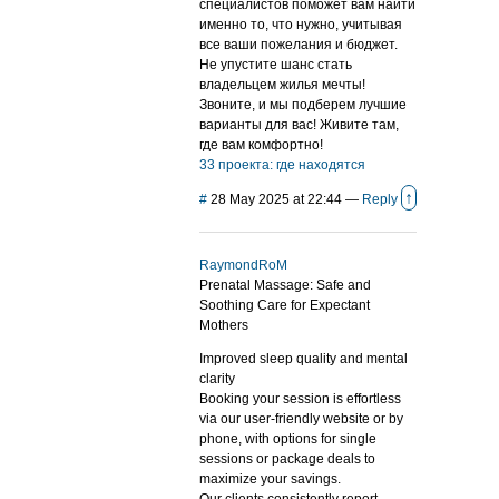
специалистов поможет вам найти
именно то, что нужно, учитывая
все ваши пожелания и бюджет.
Не упустите шанс стать
владельцем жилья мечты!
Звоните, и мы подберем лучшие
варианты для вас! Живите там,
где вам комфортно!
33 проекта: где находятся
↑
#
28 May 2025 at 22:44
—
Reply
RaymondRoM
Prenatal Massage: Safe and
Soothing Care for Expectant
Mothers
Improved sleep quality and mental
clarity
Booking your session is effortless
via our user-friendly website or by
phone, with options for single
sessions or package deals to
maximize your savings.