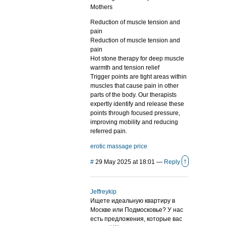
Mothers
Reduction of muscle tension and
pain
Reduction of muscle tension and
pain
Hot stone therapy for deep muscle
warmth and tension relief
Trigger points are tight areas within
muscles that cause pain in other
parts of the body. Our therapists
expertly identify and release these
points through focused pressure,
improving mobility and reducing
referred pain.
erotic massage price
↑
#
29 May 2025 at 18:01
—
Reply
Jeffreykip
Ищете идеальную квартиру в
Москве или Подмосковье? У нас
есть предложения, которые вас