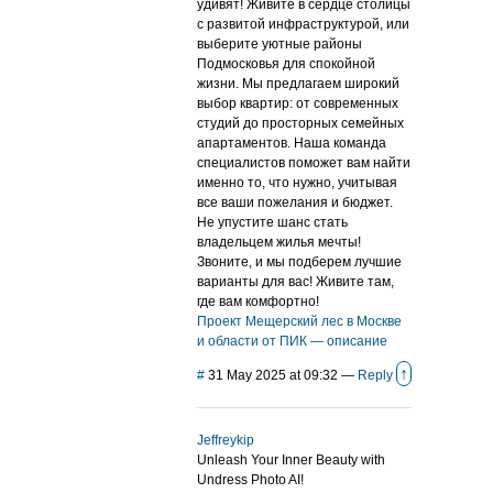
удивят! Живите в сердце столицы
с развитой инфраструктурой, или
выберите уютные районы
Подмосковья для спокойной
жизни. Мы предлагаем широкий
выбор квартир: от современных
студий до просторных семейных
апартаментов. Наша команда
специалистов поможет вам найти
именно то, что нужно, учитывая
все ваши пожелания и бюджет.
Не упустите шанс стать
владельцем жилья мечты!
Звоните, и мы подберем лучшие
варианты для вас! Живите там,
где вам комфортно!
Проект Мещерский лес в Москве
и области от ПИК — описание
↑
#
31 May 2025 at 09:32
—
Reply
Jeffreykip
Unleash Your Inner Beauty with
Undress Photo AI!