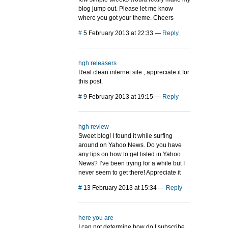
blog jump out. Please let me know
where you got your theme. Cheers
#
5 February 2013 at 22:33
—
Reply
hgh releasers
Real clean internet site , appreciate it for
this post.
#
9 February 2013 at 19:15
—
Reply
hgh review
Sweet blog! I found it while surfing
around on Yahoo News. Do you have
any tips on how to get listed in Yahoo
News? I’ve been trying for a while but I
never seem to get there! Appreciate it
#
13 February 2013 at 15:34
—
Reply
here you are
I can not determine how do I subscribe