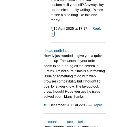
customize it yourself? Anyway stay
up the nice quality writing, it’s rare
to see a nice blog like this one
today
!
#
16 April 2025 at 17:17
—
Reply
↑
cheap north face
Howdy just wanted to give you a quick
heads up. The words in your article
seem to be running off the screen in
Firefox. I’m not sure if this is a formatting
issue or something to do with web
browser compatibility but I thought I’d
post to let you know. The layout look
great though! Hope you get the issue
solved soon. Many thanks
#
5 December 2012 at 22:19
—
Reply
discount north face jackets