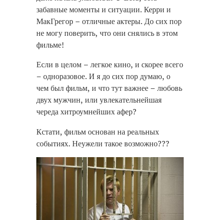
забавные моменты и ситуации. Керри и
МакГрегор – отличные актеры. До сих пор
не могу поверить, что они снялись в этом
фильме!
Если в целом – легкое кино, и скорее всего
– одноразовое. И я до сих пор думаю, о
чем был фильм, и что тут важнее – любовь
двух мужчин, или увлекательнейшая
череда хитроумнейших афер?
replica taschen
Кстати, фильм основан на реальных
replique sac pas cher
событиях. Неужели такое возможно???
replica borse di lusso
replicas bolsos