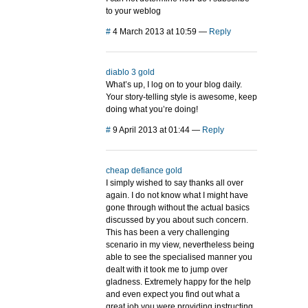
to your weblog
#
4 March 2013 at 10:59
—
Reply
diablo 3 gold
What’s up, I log on to your blog daily.
Your story-telling style is awesome, keep
doing what you’re doing!
#
9 April 2013 at 01:44
—
Reply
cheap defiance gold
I simply wished to say thanks all over
again. I do not know what I might have
gone through without the actual basics
discussed by you about such concern.
This has been a very challenging
scenario in my view, nevertheless being
able to see the specialised manner you
dealt with it took me to jump over
gladness. Extremely happy for the help
and even expect you find out what a
great job you were providing instructing