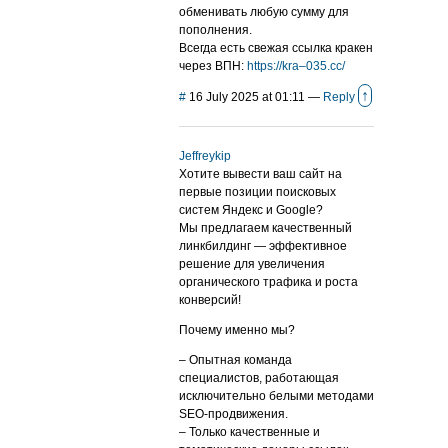
обменивать любую сумму для
пополнения.
Всегда есть свежая ссылка кракен
через ВПН:
https://kra–035.cc/
↑
#
16 July 2025 at 01:11
—
Reply
Jeffreykip
Хотите вывести ваш сайт на
первые позиции поисковых
систем Яндекс и Google?
Мы предлагаем качественный
линкбилдинг — эффективное
решение для увеличения
органического трафика и роста
конверсий!
Почему именно мы?
– Опытная команда
специалистов, работающая
исключительно белыми методами
SEO-продвижения.
– Только качественные и