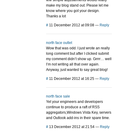
few simple adjustements would really
make my blog stand out. Please let me
know where you got your design.
Thanks a lot
#
11 December 2012 at 09:08
—
Reply
north face outlet
Wow that was odd. I just wrote an really
long comment but after I clicked submit
my comment didn’t show up. Grrrr… well
I’m not writing all that over again.
Anyway, just wanted to say great blog!
#
11 December 2012 at 16:25
—
Reply
north face sale
Yet your engineers and developers
continue to produce a raft of RSS
aggregators,Windows Vista Key, servers
and Outlook add-ins in their spare time.
#
13 December 2012 at 21:54
—
Reply