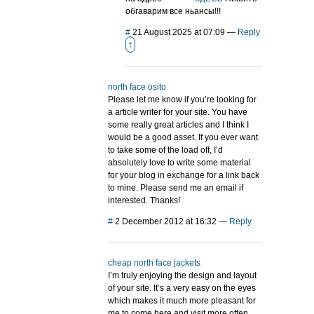
обгаварим все ньансы!!!
#
21 August 2025 at 07:09
—
Reply
↑
north face osito
Please let me know if you’re looking for
a article writer for your site. You have
some really great articles and I think I
would be a good asset. If you ever want
to take some of the load off, I’d
absolutely love to write some material
for your blog in exchange for a link back
to mine. Please send me an email if
interested. Thanks!
#
2 December 2012 at 16:32
—
Reply
cheap north face jackets
I’m truly enjoying the design and layout
of your site. It’s a very easy on the eyes
which makes it much more pleasant for
me to come here and visit more often.