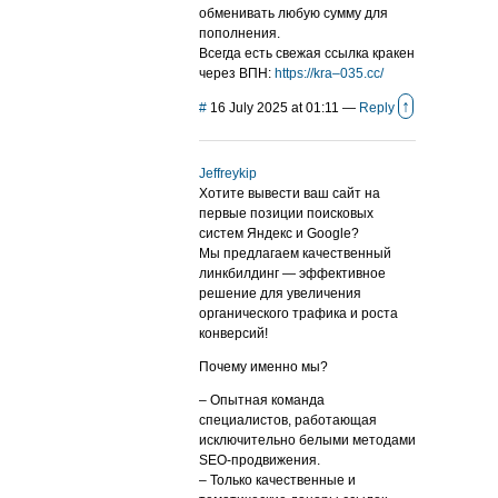
обменивать любую сумму для
пополнения.
Всегда есть свежая ссылка кракен
через ВПН:
https://kra–035.cc/
↑
#
16 July 2025 at 01:11
—
Reply
Jeffreykip
Хотите вывести ваш сайт на
первые позиции поисковых
систем Яндекс и Google?
Мы предлагаем качественный
линкбилдинг — эффективное
решение для увеличения
органического трафика и роста
конверсий!
Почему именно мы?
– Опытная команда
специалистов, работающая
исключительно белыми методами
SEO-продвижения.
– Только качественные и