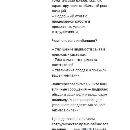
тематические доноры ссылок,
гарантирующие стабильный рост
позиций.
– Подробный отчет о
проделанной работе и
прозрачные условия
сотрудничества.
Чем полезен линкбилдинг?
– Улучшение видимости сайта в
поисковых системах.
– Рост количества целевых
посетителей.
– Увеличение продаж и прибыли
вашей компании.
Заинтересовались? Пишите нам
в личные сообщения — подробно
обсудим ваши цели и предложим
индивидуальное решение для
успешного продвижения вашего
бизнеса онлайн!
Цена договорная, начнем
сотрудничество прямо сейчас вот
на адрес ===>>>
ЗДЕСЬ
Пишите