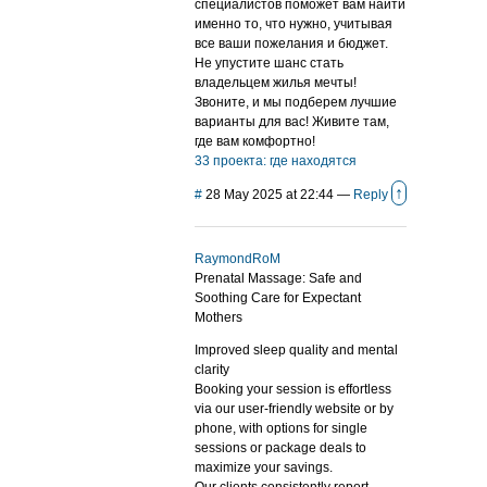
специалистов поможет вам найти
именно то, что нужно, учитывая
все ваши пожелания и бюджет.
Не упустите шанс стать
владельцем жилья мечты!
Звоните, и мы подберем лучшие
варианты для вас! Живите там,
где вам комфортно!
33 проекта: где находятся
↑
#
28 May 2025 at 22:44
—
Reply
RaymondRoM
Prenatal Massage: Safe and
Soothing Care for Expectant
Mothers
Improved sleep quality and mental
clarity
Booking your session is effortless
via our user-friendly website or by
phone, with options for single
sessions or package deals to
maximize your savings.