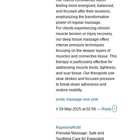
Our clients consistently report
feeling more energized, balanced,
and focused after their sessions,
emphasizing the transformative
power of regular massage.
For clients experiencing chronic
muscle tension or injury recovery,
our deep tissue massage offers
intense pressure techniques
focusing on the deeper layers of
muscles and connective tissue. This
therapy is particularly effective for
addressing muscle knots, tightness,
and scar tissue. Our therapists use
slow strokes and focused pressure
to break down adhesions and
restore mobility.
erotic massage new york
↑
#
29 May 2025 at 02:56
—
Reply
RaymondRoM
Prenatal Massage: Safe and
Soothing Care for Expectant