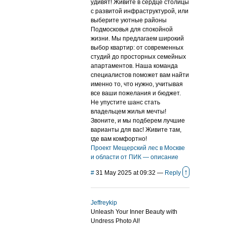
удивят! Живите в сердце столицы
с развитой инфраструктурой, или
выберите уютные районы
Подмосковья для спокойной
жизни. Мы предлагаем широкий
выбор квартир: от современных
студий до просторных семейных
апартаментов. Наша команда
специалистов поможет вам найти
именно то, что нужно, учитывая
все ваши пожелания и бюджет.
Не упустите шанс стать
владельцем жилья мечты!
Звоните, и мы подберем лучшие
варианты для вас! Живите там,
где вам комфортно!
Проект Мещерский лес в Москве
и области от ПИК — описание
↑
#
31 May 2025 at 09:32
—
Reply
Jeffreykip
Unleash Your Inner Beauty with
Undress Photo AI!