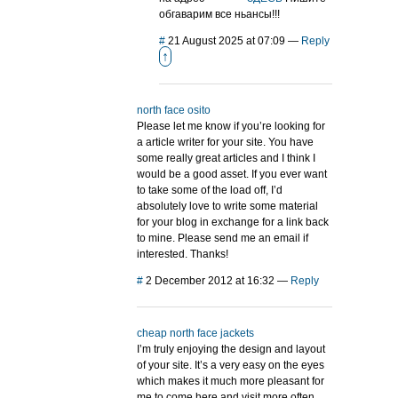
обгаварим все ньансы!!!
#
21 August 2025 at 07:09
—
Reply
↑
north face osito
Please let me know if you’re looking for
a article writer for your site. You have
some really great articles and I think I
would be a good asset. If you ever want
to take some of the load off, I’d
absolutely love to write some material
for your blog in exchange for a link back
to mine. Please send me an email if
interested. Thanks!
#
2 December 2012 at 16:32
—
Reply
cheap north face jackets
I’m truly enjoying the design and layout
of your site. It’s a very easy on the eyes
which makes it much more pleasant for
me to come here and visit more often.