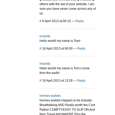
others with the aid of your website. I am
sure you have never come across any of
us.
#
9 April 2013 at 06:10
—
Reply
insanity
Hello world! my name is Tom!
#
16 April 2013 at 06:00
—
Reply
insanity
Hello world! my name is Tom,I come
from the earth!
#
16 April 2013 at 13:28
—
Reply
hermes wallets
hermes wallets Happen to be Actually
Breathtaking AND Really worth the Cost
Rather COMFTY,EASY TO SLIP ON And
then Travel ANYWHERE.Plus the