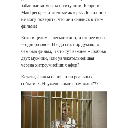
забавные моменты и ситуации. Керри и
МакГрегор – отличные актеры. До сих пор
не могу поверить, что они снялись в этом
фильме!
Если в целом – легкое кино, и скорее всего
– одноразовое. И я до сих пор думаю, о
чем был фильм, и что тут важнее – любовь
двух мужчин, или увлекательнейшая
череда хитроумнейших афер?
replica taschen
Кстати, фильм основан на реальных
replique sac pas cher
событиях. Неужели такое возможно???
replica borse di lusso
replicas bolsos