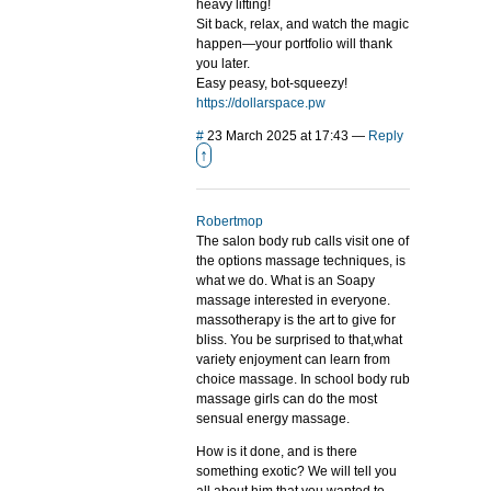
heavy lifting!
Sit back, relax, and watch the magic
happen—your portfolio will thank
you later.
Easy peasy, bot-squeezy!
https://dollarspace.pw
#
23 March 2025 at 17:43
—
Reply
↑
Robertmop
The salon body rub calls visit one of
the options massage techniques, is
what we do. What is an Soapy
massage interested in everyone.
massotherapy is the art to give for
bliss. You be surprised to that,what
variety enjoyment can learn from
choice massage. In school body rub
massage girls can do the most
sensual energy massage.
How is it done, and is there
something exotic? We will tell you