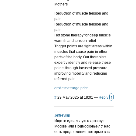
Mothers
Reduction of muscle tension and
pain
Reduction of muscle tension and
pain
Hot stone therapy for deep muscle
warmth and tension relief
Trigger points are tight areas within
muscles that cause pain in other
parts of the body. Our therapists
expertly identify and release these
points through focused pressure,
improving mobility and reducing
referred pain.
erotic massage price
↑
#
29 May 2025 at 18:01
—
Reply
Jeffreykip
Ищете идеальную квартиру в
Москве или Подмосковье? У нас
есть предложения, которые вас