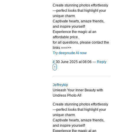
Create stunning photos effortlessly
—perfect looks that highlight your
unique charm.
Captivate hearts, amaze friends,
and inspire yourself!
Experience the magic at an
affordable price.
for all questions, please contact the
links ===>>
Try deepnude AI now
#
30 June 2025 at 08:06
—
Reply
↑
Jeffreykip
Unleash Your Inner Beauty with
Undress Photo AI!
Create stunning photos effortlessly
—perfect looks that highlight your
unique charm.
Captivate hearts, amaze friends,
and inspire yourself!
Experience the magic at an