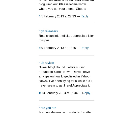
blog jump out. Please let me know
where you got your theme. Cheers
#
5 February 2013 at 22:33
—
Reply
hgh releasers
Real clean internet site , appreciate it for
this post.
#
9 February 2013 at 19:15
—
Reply
hgh review
Sweet blog! I found it while surfing
around on Yahoo News. Do you have
any tips on how to get listed in Yahoo
News? I’ve been trying for a while but I
never seem to get there! Appreciate it
#
13 February 2013 at 15:34
—
Reply
here you are
I can not determine how do I subscribe