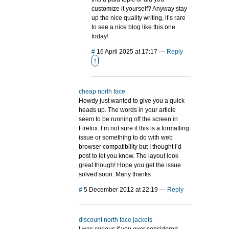
customize it yourself? Anyway stay
up the nice quality writing, it’s rare
to see a nice blog like this one
today
!
#
16 April 2025 at 17:17
—
Reply
↑
cheap north face
Howdy just wanted to give you a quick
heads up. The words in your article
seem to be running off the screen in
Firefox. I’m not sure if this is a formatting
issue or something to do with web
browser compatibility but I thought I’d
post to let you know. The layout look
great though! Hope you get the issue
solved soon. Many thanks
#
5 December 2012 at 22:19
—
Reply
discount north face jackets