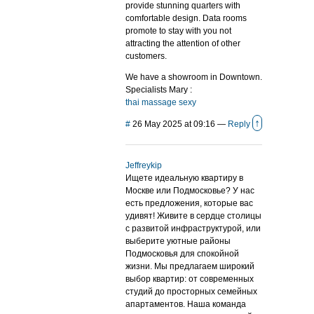
provide stunning quarters with
comfortable design. Data rooms
promote to stay with you not
attracting the attention of other
customers.
We have a showroom in Downtown.
Specialists Mary :
thai massage sexy
↑
#
26 May 2025 at 09:16
—
Reply
Jeffreykip
Ищете идеальную квартиру в
Москве или Подмосковье? У нас
есть предложения, которые вас
удивят! Живите в сердце столицы
с развитой инфраструктурой, или
выберите уютные районы
Подмосковья для спокойной
жизни. Мы предлагаем широкий
выбор квартир: от современных
студий до просторных семейных
апартаментов. Наша команда