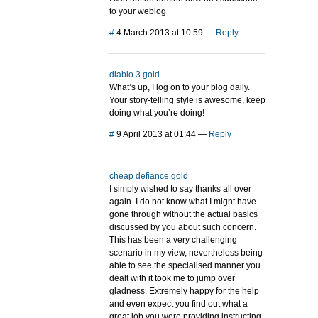
to your weblog
#
4 March 2013 at 10:59
—
Reply
diablo 3 gold
What’s up, I log on to your blog daily.
Your story-telling style is awesome, keep
doing what you’re doing!
#
9 April 2013 at 01:44
—
Reply
cheap defiance gold
I simply wished to say thanks all over
again. I do not know what I might have
gone through without the actual basics
discussed by you about such concern.
This has been a very challenging
scenario in my view, nevertheless being
able to see the specialised manner you
dealt with it took me to jump over
gladness. Extremely happy for the help
and even expect you find out what a
great job you were providing instructing