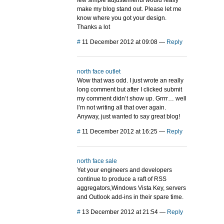
few simple adjustements would really
make my blog stand out. Please let me
know where you got your design.
Thanks a lot
#
11 December 2012 at 09:08
—
Reply
north face outlet
Wow that was odd. I just wrote an really
long comment but after I clicked submit
my comment didn’t show up. Grrrr… well
I’m not writing all that over again.
Anyway, just wanted to say great blog!
#
11 December 2012 at 16:25
—
Reply
north face sale
Yet your engineers and developers
continue to produce a raft of RSS
aggregators,Windows Vista Key, servers
and Outlook add-ins in their spare time.
#
13 December 2012 at 21:54
—
Reply