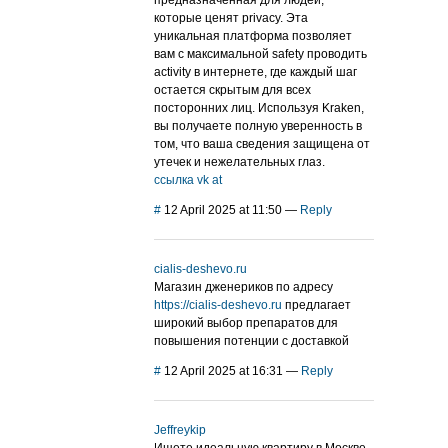
предназначенная для людей,
которые ценят privacy. Эта
уникальная платформа позволяет
вам с максимальной safety проводить
activity в интернете, где каждый шаг
остается скрытым для всех
посторонних лиц. Используя Kraken,
вы получаете полную уверенность в
том, что ваша сведения защищена от
утечек и нежелательных глаз.
ссылка vk at
#
12 April 2025 at 11:50
—
Reply
cialis-deshevo.ru
Магазин дженериков по адресу
https://cialis-deshevo.ru
предлагает
широкий выбор препаратов для
повышения потенции с доставкой
#
12 April 2025 at 16:31
—
Reply
Jeffreykip