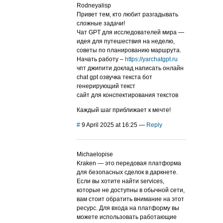
Rodneyalisp
Привет тем, кто любит разгадывать
сложные задачи!
Чат GPT для исследователей мира —
идея для путешествия на неделю,
советы по планированию маршрута.
Начать работу –
https://yarchatgpt.ru
чпт джипити доклад написать онлайн
chat gpt озвучка текста бот
генерирующий текст
сайт для конспектирования текстов
Каждый шаг приближает к мечте!
#
9 April 2025 at 16:25
—
Reply
Michaelopise
Kraken — это передовая платформа
для безопасных сделок в даркнете.
Если вы хотите найти services,
которые не доступны в обычной сети,
вам стоит обратить внимание на этот
ресурс. Для входа на платформу вы
можете использовать работающие