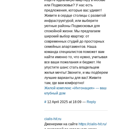
Ищете идеальную квартиру в Москве
или Подмосковье? У нас есть
предложения, которые вас удивят!
Живите в сердце столицы с развитой
инфраструктурой, или выберите
уютные районы Подмосковья для
спокойной жизни. Мы предлагаем
широкий выбор квартир: от
современных студий до просторных
семейных апартаментов. Наша
команда специалистов поможет вам
найти именно то, что нужно, учитывая
все ваши пожелания и бюджет. Не
упустите шанс стать владельцем
жилья мечты! Звоните, и мы подберем
лучшие варианты для вас! Живите
там, где вам комфортно!
Жилой комплекс «Интонация» — ваш
клубный дом
#
12 April 2025 at 18:09
—
Reply
cialis-hit.ru
Дженерики на сайте
https://cialis-hit.ru/