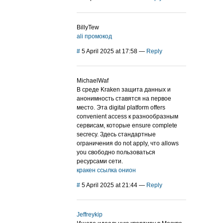
BillyTew
ali промокод
#
5 April 2025 at 17:58
—
Reply
MichaelWaf
В среде Kraken защита данных и
анонимность ставятся на первое
место. Эта digital platform offers
convenient access к разнообразным
сервисам, которые ensure complete
secrecy. Здесь стандартные
ограничения do not apply, что allows
you свободно пользоваться
ресурсами сети.
кракен ссылка онион
#
5 April 2025 at 21:44
—
Reply
Jeffreykip