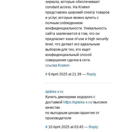
зеркала, которые обеспечивают
constant access. На Kraken
представлен широкий спектр товаров
и услуг, которые можно купить с
полным соблюдением
конфиденциальности. Уникальность
сайта заключается в том, что он
предлагает ease of use и high security
level, что делает его идеальным
выбором для тех, кто ищет
конфиденциальный способ
совершения сделок в сети.
ссылка Kraken
#
9 April 2025 at 21:39
—
Reply
apteka-x.ru
Купить дженерики недорого с
доставкой
https://apteka-x.ru/
высокое
качество
по выгодным ценам гарантия от
производителя
#
10 April 2025 at 03:45
—
Reply