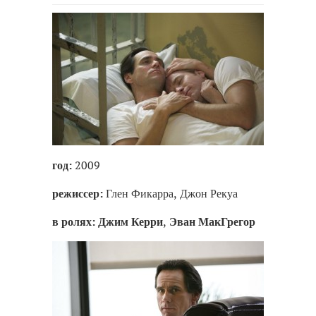
год:
2009
режиссер:
Глен Фикарра, Джон Рекуа
в ролях:
Джим Керри
,
Эван МакГрегор