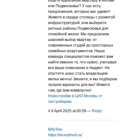
Ищете идеальную квартиру в Москве
или Подмосковье? У нас есть
предложения, которые вас удивят!
Живите в сердце столицы с развитой
инфраструктурой, или выберите
уютные районы Подмосковья для
спокойной жизни. Мы предлагаем
широкий выбор квартир: от
современных студий до просторных
семейных апартаментов. Наша
команда специалистов поможет вам
найти именно то, что нужно, учитывая
все ваши пожелания и бюджет. Не
упустите шанс стать владельцем
жилья мечты! Звоните, и мы подберем
лучшие варианты для вас! Живите
там, где вам комфортно!
Новостройки в ЦАО Москвы от
застройщика
#
6 April 2025 at 00:59
—
Reply
BillyTew
https://receptmult.ru/