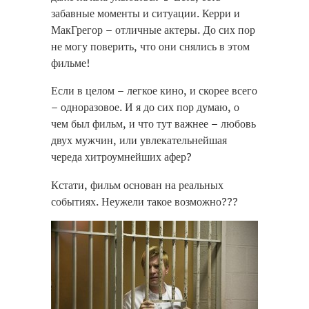
забавные моменты и ситуации. Керри и
МакГрегор – отличные актеры. До сих пор
не могу поверить, что они снялись в этом
фильме!
Если в целом – легкое кино, и скорее всего
– одноразовое. И я до сих пор думаю, о
чем был фильм, и что тут важнее – любовь
двух мужчин, или увлекательнейшая
череда хитроумнейших афер?
replica taschen
Кстати, фильм основан на реальных
replique sac pas cher
событиях. Неужели такое возможно???
replica borse di lusso
replicas bolsos