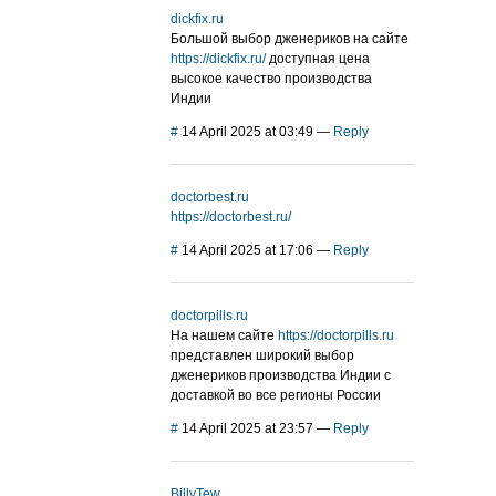
dickfix.ru
Большой выбор дженериков на сайте
https://dickfix.ru/
доступная цена
высокое качество производства
Индии
#
14 April 2025 at 03:49
—
Reply
doctorbest.ru
https://doctorbest.ru/
#
14 April 2025 at 17:06
—
Reply
doctorpills.ru
На нашем сайте
https://doctorpills.ru
представлен широкий выбор
дженериков производства Индии с
доставкой во все регионы России
#
14 April 2025 at 23:57
—
Reply
BillyTew