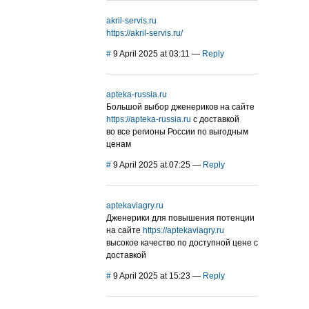
akril-servis.ru
https://akril-servis.ru/
#
9 April 2025 at 03:11
—
Reply
apteka-russia.ru
Большой выбор дженериков на сайте
https://apteka-russia.ru
с доставкой
во все регионы России по выгодным
ценам
#
9 April 2025 at 07:25
—
Reply
aptekaviagry.ru
Дженерики для повышения потенции
на сайте
https://aptekaviagry.ru
высокое качество по доступной цене с
доставкой
#
9 April 2025 at 15:23
—
Reply