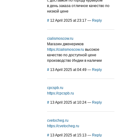
с доставкой по городу курьером
в день заказа отличное качество по
низкой цене
#
12 April 2025 at 23:17
—
Reply
cialismoscow.ru
Магазин дженериков
https://cialismoscow.ru
высокое
качество по доступной цене
производство Индии в наличии
#
13 April 2025 at 04:49
—
Reply
cpcspb.ru
https://cpcspb.ru
#
13 April 2025 at 10:24
—
Reply
cvetocheg.ru
https://cvetocheg.ru
#
13 April 2025 at 15:13
—
Reply