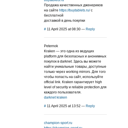
buytablets.ru
Продажа качественных дженериков
на сайте
https://buytablets.ru/
с
бесплатной
доставкой в день покупки
#
11 April 2025 at 08:30
—
Reply
Peternok
Kraken — это одна из ведущих
platform для безопасных и анонимных
покупок в darknet. Здесь вы можете
найти уникальные товары, доступные
только через working mirrors. Для того
чтобы попасть на сайт, используйте
official link. Kraken гарантирует high
level of security и reliable protection для
каждого пользователя.
darknet kraken
#
11 April 2025 at 13:52
—
Reply
champion-sport.ru