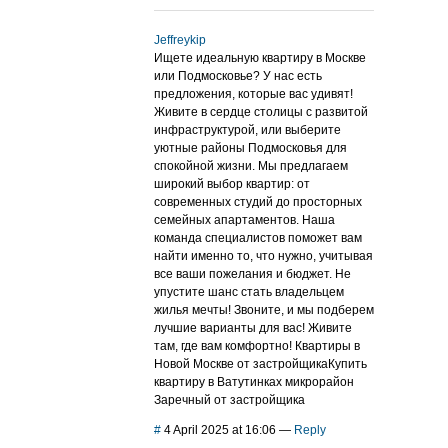
Jeffreykip
Ищете идеальную квартиру в Москве
или Подмосковье? У нас есть
предложения, которые вас удивят!
Живите в сердце столицы с развитой
инфраструктурой, или выберите
уютные районы Подмосковья для
спокойной жизни. Мы предлагаем
широкий выбор квартир: от
современных студий до просторных
семейных апартаментов. Наша
команда специалистов поможет вам
найти именно то, что нужно, учитывая
все ваши пожелания и бюджет. Не
упустите шанс стать владельцем
жилья мечты! Звоните, и мы подберем
лучшие варианты для вас! Живите
там, где вам комфортно! Квартиры в
Новой Москве от застройщикаКупить
квартиру в Ватутинках микрорайон
Заречный от застройщика
#
4 April 2025 at 16:06
—
Reply