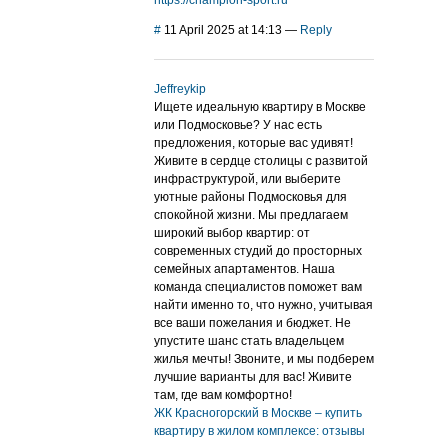
https://champion-sport.ru
#
11 April 2025 at 14:13
—
Reply
Jeffreykip
Ищете идеальную квартиру в Москве
или Подмосковье? У нас есть
предложения, которые вас удивят!
Живите в сердце столицы с развитой
инфраструктурой, или выберите
уютные районы Подмосковья для
спокойной жизни. Мы предлагаем
широкий выбор квартир: от
современных студий до просторных
семейных апартаментов. Наша
команда специалистов поможет вам
найти именно то, что нужно, учитывая
все ваши пожелания и бюджет. Не
упустите шанс стать владельцем
жилья мечты! Звоните, и мы подберем
лучшие варианты для вас! Живите
там, где вам комфортно!
ЖК Красногорский в Москве – купить
квартиру в жилом комплексе: отзывы