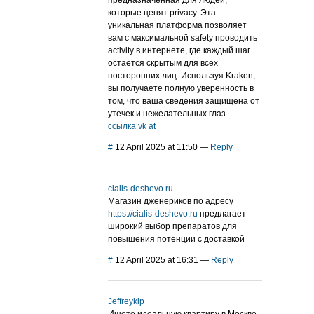
предназначенная для людей,
которые ценят privacy. Эта
уникальная платформа позволяет
вам с максимальной safety проводить
activity в интернете, где каждый шаг
остается скрытым для всех
посторонних лиц. Используя Kraken,
вы получаете полную уверенность в
том, что ваша сведения защищена от
утечек и нежелательных глаз.
ссылка vk at
#
12 April 2025 at 11:50
—
Reply
cialis-deshevo.ru
Магазин дженериков по адресу
https://cialis-deshevo.ru
предлагает
широкий выбор препаратов для
повышения потенции с доставкой
#
12 April 2025 at 16:31
—
Reply
Jeffreykip