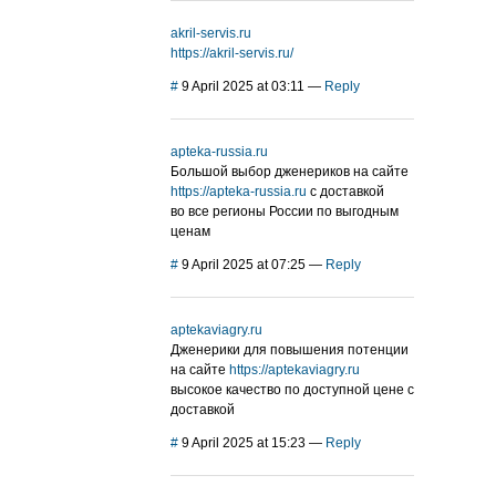
akril-servis.ru
https://akril-servis.ru/
#
9 April 2025 at 03:11
—
Reply
apteka-russia.ru
Большой выбор дженериков на сайте
https://apteka-russia.ru
с доставкой
во все регионы России по выгодным
ценам
#
9 April 2025 at 07:25
—
Reply
aptekaviagry.ru
Дженерики для повышения потенции
на сайте
https://aptekaviagry.ru
высокое качество по доступной цене с
доставкой
#
9 April 2025 at 15:23
—
Reply