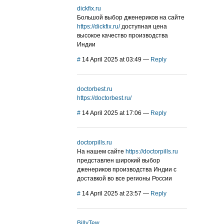
dickfix.ru
Большой выбор дженериков на сайте
https://dickfix.ru/
доступная цена
высокое качество производства
Индии
#
14 April 2025 at 03:49
—
Reply
doctorbest.ru
https://doctorbest.ru/
#
14 April 2025 at 17:06
—
Reply
doctorpills.ru
На нашем сайте
https://doctorpills.ru
представлен широкий выбор
дженериков производства Индии с
доставкой во все регионы России
#
14 April 2025 at 23:57
—
Reply
BillyTew