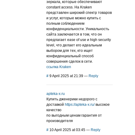
зеркала, которые обеспечивают
constant access. На Kraken
представлен широкий спектр товаров
и услуг, которые можно купить с
полным соблюдением
конфиденциальности. Уникальность
сайта заключается в том, что он
предлагает ease of use и high security
level, что делает его идеальным
выбором для тех, кто ищет
конфиденциальный способ
совершения сделок в сети.
ссылка Kraken
#
9 April 2025 at 21:39
—
Reply
apteka-x.ru
Купить дженерики недорого с
доставкой
https://apteka-x.ru/
высокое
качество
по выгодным ценам гарантия от
производителя
#
10 April 2025 at 03:45
—
Reply