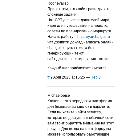
Rodneyalisp
Привет тем, кто любит разгадывать
сложные задачи!
Чат GPT для исследователей мира —
идея для путешествия на неделю,
советы по планированию маршрута.
Начать работу –
https://yarchatgpt.ru
чпт джипити доклад написать онлайн
chat gpt озвучка текста бот
генерирующий текст
сайт для конспектирования текстов
Каждый шаг приближает к мечте!
#
9 April 2025 at 16:25
—
Reply
Michaelopise
Kraken — это передовая платформа
для безопасных сделок в даркнете.
Если вы хотите найти services,
которые не доступны в обычной сети,
вам стоит обратить внимание на этот
ресурс. Для входа на платформу вы
можете использовать работающие