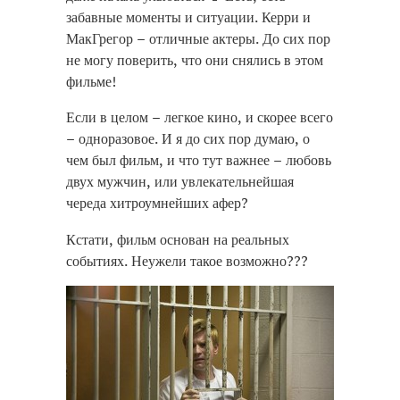
забавные моменты и ситуации. Керри и
МакГрегор – отличные актеры. До сих пор
не могу поверить, что они снялись в этом
фильме!
Если в целом – легкое кино, и скорее всего
– одноразовое. И я до сих пор думаю, о
чем был фильм, и что тут важнее – любовь
двух мужчин, или увлекательнейшая
череда хитроумнейших афер?
replica taschen
Кстати, фильм основан на реальных
replique sac pas cher
событиях. Неужели такое возможно???
replica borse di lusso
replicas bolsos