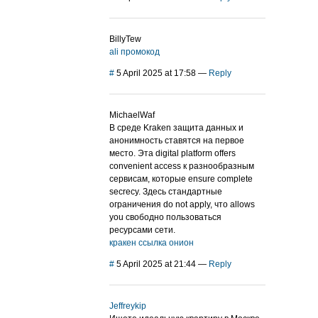
BillyTew
ali промокод
#
5 April 2025 at 17:58
—
Reply
MichaelWaf
В среде Kraken защита данных и
анонимность ставятся на первое
место. Эта digital platform offers
convenient access к разнообразным
сервисам, которые ensure complete
secrecy. Здесь стандартные
ограничения do not apply, что allows
you свободно пользоваться
ресурсами сети.
кракен ссылка онион
#
5 April 2025 at 21:44
—
Reply
Jeffreykip