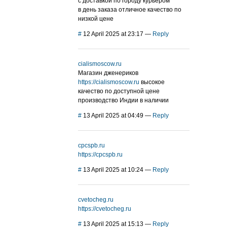
с доставкой по городу курьером
в день заказа отличное качество по
низкой цене
#
12 April 2025 at 23:17
—
Reply
cialismoscow.ru
Магазин дженериков
https://cialismoscow.ru
высокое
качество по доступной цене
производство Индии в наличии
#
13 April 2025 at 04:49
—
Reply
cpcspb.ru
https://cpcspb.ru
#
13 April 2025 at 10:24
—
Reply
cvetocheg.ru
https://cvetocheg.ru
#
13 April 2025 at 15:13
—
Reply