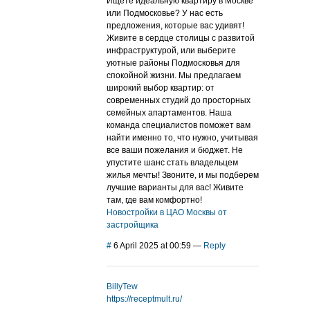
Ищете идеальную квартиру в Москве
или Подмосковье? У нас есть
предложения, которые вас удивят!
Живите в сердце столицы с развитой
инфраструктурой, или выберите
уютные районы Подмосковья для
спокойной жизни. Мы предлагаем
широкий выбор квартир: от
современных студий до просторных
семейных апартаментов. Наша
команда специалистов поможет вам
найти именно то, что нужно, учитывая
все ваши пожелания и бюджет. Не
упустите шанс стать владельцем
жилья мечты! Звоните, и мы подберем
лучшие варианты для вас! Живите
там, где вам комфортно!
Новостройки в ЦАО Москвы от
застройщика
#
6 April 2025 at 00:59
—
Reply
BillyTew
https://receptmult.ru/