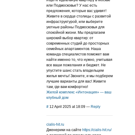
Ищете идеальную квартиру в Москве
или Подмосковье? У нас есть
предложения, которые вас удивят!
Живите в сердце столицы с развитой
инфраструктурой, или выберите
уютные районы Подмосковья для
спокойной жизни. Мы предлагаем
широкий выбор квартир: от
современных студий до просторных
семейных апартаментов. Наша
команда специалистов поможет вам
найти именно то, что нужно, учитывая
все ваши пожелания и бюджет. Не
упустите шанс стать владельцем
жилья мечты! Звоните, и мы подберем
лучшие варианты для вас! Живите
там, где вам комфортно!
Жилой комплекс «Интонация» — ваш
клубный дом
#
12 April 2025 at 18:09
—
Reply
cialis-hit.ru
Дженерики на сайте
https://cialis-hit.ru/