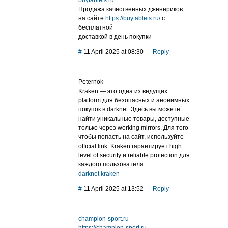
buytablets.ru
Продажа качественных дженериков
на сайте
https://buytablets.ru/
с
бесплатной
доставкой в день покупки
#
11 April 2025 at 08:30
—
Reply
Peternok
Kraken — это одна из ведущих
platform для безопасных и анонимных
покупок в darknet. Здесь вы можете
найти уникальные товары, доступные
только через working mirrors. Для того
чтобы попасть на сайт, используйте
official link. Kraken гарантирует high
level of security и reliable protection для
каждого пользователя.
darknet kraken
#
11 April 2025 at 13:52
—
Reply
champion-sport.ru