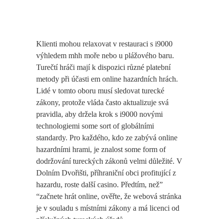
Bezpečné Praktiky Online
Hazardních Your Ex Sixth
Is V Turecku
Klienti mohou relaxovat v restauraci s i9000
výhledem mhh moře nebo u plážového baru.
Turečtí hráči mají k dispozici různé platební
metody při účasti em online hazardních hrách.
Lidé v tomto oboru musí sledovat turecké
zákony, protože vláda často aktualizuje svá
pravidla, aby držela krok s i9000 novými
technologiemi some sort of globálními
standardy. Pro každého, kdo ze zabývá online
hazardními hrami, je znalost some form of
dodržování tureckých zákonů velmi důležité. V
Dolním Dvořišti, příhraniční obci profitující z
hazardu, roste další casino. Předtím, než”
“začnete hrát online, ověřte, že webová stránka
je v souladu s místními zákony a má licenci od