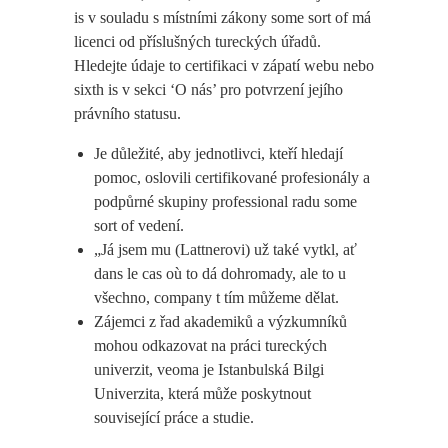
is v souladu s místními zákony some sort of má
licenci od příslušných tureckých úřadů.
Hledejte údaje to certifikaci v zápatí webu nebo
sixth is v sekci ‘O nás’ pro potvrzení jejího
právního statusu.
Je důležité, aby jednotlivci, kteří hledají
pomoc, oslovili certifikované profesionály a
podpůrné skupiny professional radu some
sort of vedení.
„Já jsem mu (Lattnerovi) už také vytkl, ať
dans le cas où to dá dohromady, ale to u
všechno, company t tím můžeme dělat.
Zájemci z řad akademiků a výzkumníků
mohou odkazovat na práci tureckých
univerzit, veoma je Istanbulská Bilgi
Univerzita, která může poskytnout
související práce a studie.