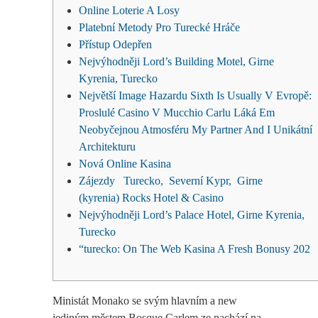
Online Loterie A Losy
Platební Metody Pro Turecké Hráče
Přístup Odepřen
Nejvýhodněji Lord’s Building Motel, Girne
Kyrenia, Turecko
Největší Image Hazardu Sixth Is Usually V Evropě:
Proslulé Casino V Mucchio Carlu Láká Em
Neobyčejnou Atmosféru My Partner And I Unikátní
Architekturu
Nová Online Kasina
Zájezdy Turecko, Severní Kypr, Girne
(kyrenia) Rocks Hotel & Casino
Nejvýhodněji Lord’s Palace Hotel, Girne Kyrenia,
Turecko
“turecko: On The Web Kasina A Fresh Bonusy 202
Ministát Monako se svým hlavním a new
jediným městem Bosque Carlem ze nachází na