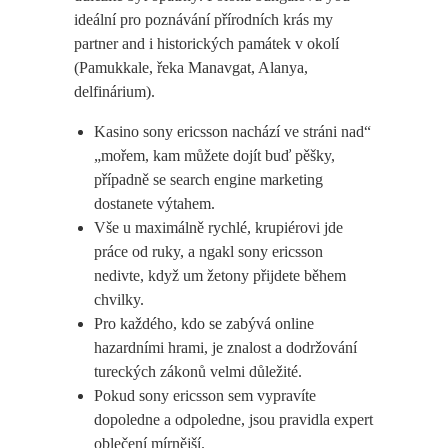
ideální pro poznávání přírodních krás my
partner and i historických památek v okolí
(Pamukkale, řeka Manavgat, Alanya,
delfinárium).
Kasino sony ericsson nachází ve stráni nad“
„mořem, kam můžete dojít buď pěšky,
případně se search engine marketing
dostanete výtahem.
Vše u maximálně rychlé, krupiérovi jde
práce od ruky, a ngakl sony ericsson
nedivte, když um žetony přijdete během
chvilky.
Pro každého, kdo se zabývá online
hazardními hrami, je znalost a dodržování
tureckých zákonů velmi důležité.
Pokud sony ericsson sem vypravíte
dopoledne a odpoledne, jsou pravidla expert
oblečení mírnější.