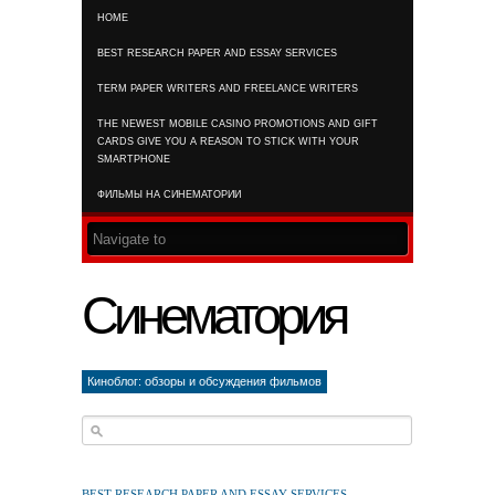
HOME
RSS FEED
BEST RESEARCH PAPER AND ESSAY SERVICES
TERM PAPER WRITERS AND FREELANCE WRITERS
THE NEWEST MOBILE CASINO PROMOTIONS AND GIFT
CARDS GIVE YOU A REASON TO STICK WITH YOUR
SMARTPHONE
ФИЛЬМЫ НА СИНЕМАТОРИИ
Синематория
Киноблог: обзоры и обсуждения фильмов
BEST RESEARCH PAPER AND ESSAY SERVICES