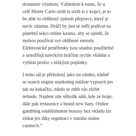
dostanete výtahem. Vzhledem k tomu, že u
celé Monte Carlo sixth is sixth is v kopci, je to
be able to oblíbený způsob přepravy, který je
navíc zdarma. Hráči by just se měli podívat na
platební sekci online kasina, aby se ujistili, že
mohou používat své oblíbené metody.
Elektronické peněženky jsou snadno použitelné
a umožňují tureckým hráčům rychle vkládat a
vybírat peníze s nízkými poplatky.
I tento sál je překrásný jako na zámku, klidně
se search engine marketing můžete vypravit jen
tak na kukačku, nikdo se mhh vás zlobit
nebude. Najdete zde několik sálů, kde ze hraje,
dále pak restaurace a brand new bary. Online
gambling establishment bonusy bez vkladu lze
získat jen díky registraci v mnoha online
casinech.”