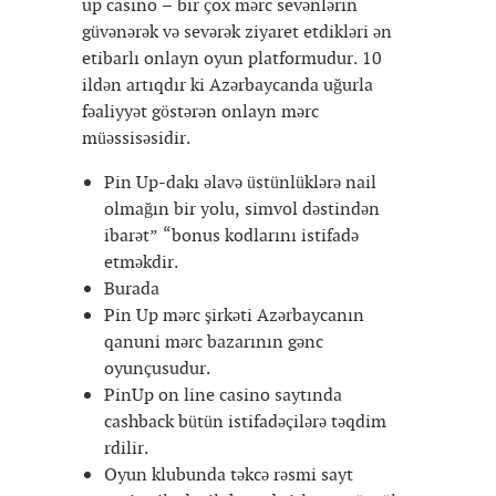
up casino – bir çox mərc sevənlərin
güvənərək və sevərək ziyaret etdikləri ən
etibarlı onlayn oyun platformudur. 10
ildən artıqdır ki Azərbaycanda uğurla
fəaliyyət göstərən onlayn mərc
müəssisəsidir.
Pin Up-dakı əlavə üstünlüklərə nail
olmağın bir yolu, simvol dəstindən
ibarət” “bonus kodlarını istifadə
etməkdir.
Burada
Pin Up mərc şirkəti Azərbaycanın
qanuni mərc bazarının gənc
oyunçusudur.
PinUp on line casino saytında
cashback bütün istifadəçilərə təqdim
rdilir.
Oyun klubunda təkcə rəsmi sayt