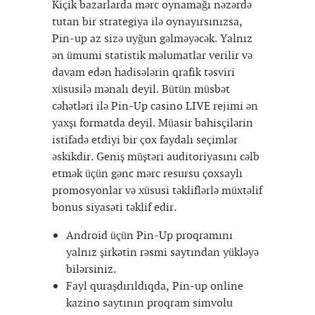
Kiçik bazarlarda mərc oynamağı nəzərdə
tutan bir strategiya ilə oynayırsınızsa,
Pin-up az sizə uyğun gəlməyəcək. Yalnız
ən ümumi statistik məlumatlar verilir və
davam edən hadisələrin qrafik təsviri
xüsusilə mənalı deyil. Bütün müsbət
cəhətləri ilə Pin-Up casino LIVE rejimi ən
yaxşı formatda deyil. Müasir bahisçilərin
istifadə etdiyi bir çox faydalı seçimlər
əskikdir. Geniş müştəri auditoriyasını cəlb
etmək üçün gənc mərc resursu çoxsaylı
promosyonlar və xüsusi təkliflərlə müxtəlif
bonus siyasəti təklif edir.
Android üçün Pin-Up proqramını
yalnız şirkətin rəsmi saytından yükləyə
bilərsiniz.
Fayl quraşdırıldıqda, Pin-up online
kazino saytının proqram simvolu