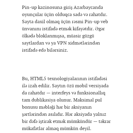
Pin-up kazinosuna giriş Azərbaycanda
oyunçular üçün olduqca sadə və rahatdır.
Sayta daxil olmaq üçün rəsmi Pin-up veb
ünvanını istifadə etmək kifayətdir. Əgər
ölkədə bloklanmışsa, müasir güzgü
saytlardan və ya VPN xidmətlərindən
istifadə edə bilərsiniz.
Mobil Versiyon Ve
Uygulamalar
Bu, HTML5 texnologiyalarının istifadəsi
ilə izah edilir. Saytın özü mobil versiyada
da rahatdır — interfeys və funksionallıq
tam dublikasiya olunur. Maksimal pul
bonusu məbləği hər bir aksiyanın
şərtlərindən asılıdır. Hər aksiyada yalnız
bir dəfə iştirak etmək mümkündür — təkrar
mükafatlar almaq mümkün deyil.