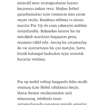
müxtəlif mərc strategiyalarını həyata
keçirməyə imkan verir. Məşhur futbol
qarşıdurmaları üçün təxminən min yarım
seçim verilir. Kombinə edilmiş və xüsusi
mərclər Pin-Up-də rəsm çəkməyin mühüm
üstünlüyüdür. Bukmeker kontor bu cür
mürəkkəb mərclərin həqiqətən geniş
seçimini təklif edir. Ancaq bir çatışmazlıq
da var instructions bir çox matçlar, hətta
böyük balompié hadisələri üçün statistik
bazarlar verilmir.
Pin Up’a Nasıl Kayıt
Olunur?
Pin up mobil tətbiqi haqqında daha ətraflı
oxumaq üçün Mobil səhifəmizə keçin.
Hansı format seçilməsindən asılı
olmayaraq, telefonla oyun
avtomatlarında oynamaq texniki qüsurlar