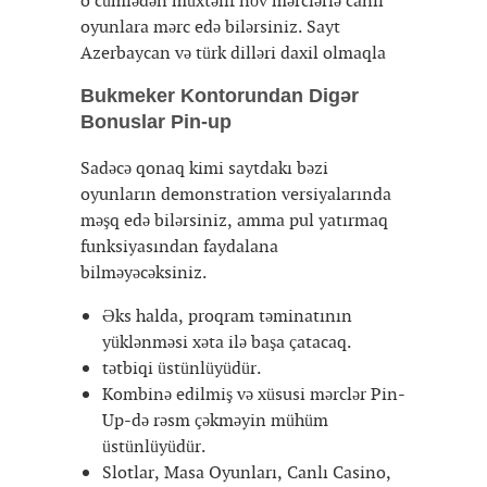
o cümlədən müxtəlif növ mərclərlə canlı
oyunlara mərc edə bilərsiniz. Sayt
Azerbaycan və türk dilləri daxil olmaqla
Bukmeker Kontorundan Digər
Bonuslar Pin-up
Sadəcə qonaq kimi saytdakı bəzi
oyunların demonstration versiyalarında
məşq edə bilərsiniz, amma pul yatırmaq
funksiyasından faydalana
bilməyəcəksiniz.
Əks halda, proqram təminatının
yüklənməsi xəta ilə başa çatacaq.
tətbiqi üstünlüyüdür.
Kombinə edilmiş və xüsusi mərclər Pin-
Up-də rəsm çəkməyin mühüm
üstünlüyüdür.
Slotlar, Masa Oyunları, Canlı Casino,