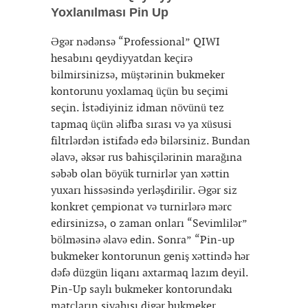
Yoxlanılması Pin Up
Əgər nədənsə “Professional” QIWI
hesabını qeydiyyatdan keçirə
bilmirsinizsə, müştərinin bukmeker
kontorunu yoxlamaq üçün bu seçimi
seçin. İstədiyiniz idman növünü tez
tapmaq üçün əlifba sırası və ya xüsusi
filtrlərdən istifadə edə bilərsiniz. Bundan
əlavə, əksər rus bahisçilərinin marağına
səbəb olan böyük turnirlər yan xəttin
yuxarı hissəsində yerləşdirilir. Əgər siz
konkret çempionat və turnirlərə mərc
edirsinizsə, o zaman onları “Sevimlilər”
bölməsinə əlavə edin. Sonra” “Pin-up
bukmeker kontorunun geniş xəttində hər
dəfə düzgün liqanı axtarmaq lazım deyil.
Pin-Up saylı bukmeker kontorundakı
matçların siyahısı digər bukmeker