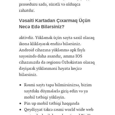
proseduru sadə, sürətli və olduqca
rahatdır.
Vəsaiti Kartadan Çıxarmaq Üçün
Necə Edə Bilərsiniz?
aktivdir. Yükləmək üçün sayta saxil olaraq
ikona klikləyərək endirə bilərsiniz.
Android cihazına yüklənmə apk faylı
sayəsində daha asandır, amma IOS
cihazınızda da regionu Özbəkistan olaraq
dəyişərək yüklənməni həyata keçirə
bilərsiniz.
Rəsmi saytı tapa bilmirsinizsə, bizim
saytdakı düymələrlə giriş edin və ya
mobil tətbiqi yükləyin.
Pin up mobil tətbiqi haqqında
Qeydiyyat təkcə rəsmi world wide web