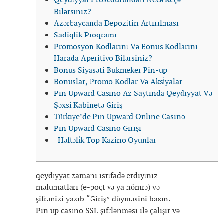
Bilərsiniz?
Azərbaycanda Depozitin Artırılması
Sadiqlik Proqramı
Promosyon Kodlarını Və Bonus Kodlarını
Harada Aperitivo Bilərsiniz?
Bonus Siyasəti Bukmeker Pin-up
Bonuslar, Promo Kodlar Və Aksi̇yalar
Pin Upward Casino Az Saytında Qeydiyyat Və
Şəxsi Kabinetə Giriş
Türkiye’de Pin Upward Online Casino
Pin Upward Casino Girişi
​ ​ Həftəli̇k Top Kazino Oyunlar​
qeydiyyat zamanı istifadə etdiyiniz
məlumatları (e-poçt və ya nömrə) və
şifrənizi yazıb “Giriş” düyməsini basın.
Pin up casino SSL şifrlənməsi ilə çalışır və