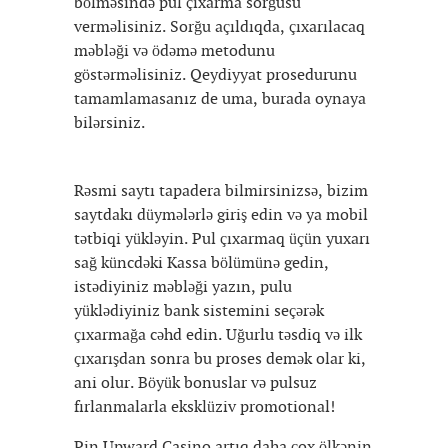
bölməsində pul çıxarma sorğusu
verməlisiniz. Sorğu açıldıqda, çıxarılacaq
məbləği və ödəmə metodunu
göstərməlisiniz. Qeydiyyat prosedurunu
tamamlamasanız de uma, burada oynaya
bilərsiniz.
Bonuslu Promokodlar
Rəsmi saytı tapadera bilmirsinizsə, bizim
saytdakı düymələrlə giriş edin və ya mobil
tətbiqi yükləyin. Pul çıxarmaq üçün yuxarı
sağ küncdəki Kassa bölümünə gedin,
istədiyiniz məbləği yazın, pulu
yüklədiyiniz bank sistemini seçərək
çıxarmağa cəhd edin. Uğurlu təsdiq və ilk
çıxarışdan sonra bu proses demək olar ki,
ani olur. Böyük bonuslar və pulsuz
fırlanmalarla eksklüziv promotional!
Pin Upward Casino artıq daha çox ölkənin