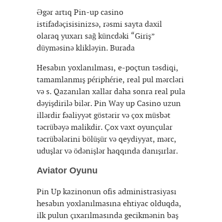
Əgər artıq Pin-up casino
istifadəçisisinizsə, rəsmi sayta daxil
olaraq yuxarı sağ küncdəki “Giriş”
düyməsinə klikləyin. Burada
Hesabın yoxlanılması, e-poçtun təsdiqi,
tamamlanmış périphérie, real pul mərcləri
və s. Qazanılan xallar daha sonra real pula
dəyişdirilə bilər. Pin Way up Casino uzun
illərdir fəaliyyət göstərir və çox müsbət
təcrübəyə malikdir. Çox vaxt oyunçular
təcrübələrini bölüşür və qeydiyyat, mərc,
uduşlar və ödənişlər haqqında danışırlar.
Aviator Oyunu
Pin Up kazinonun ofis administrasiyası
hesabın yoxlanılmasına ehtiyac olduqda,
ilk pulun çıxarılmasında gecikmənin baş