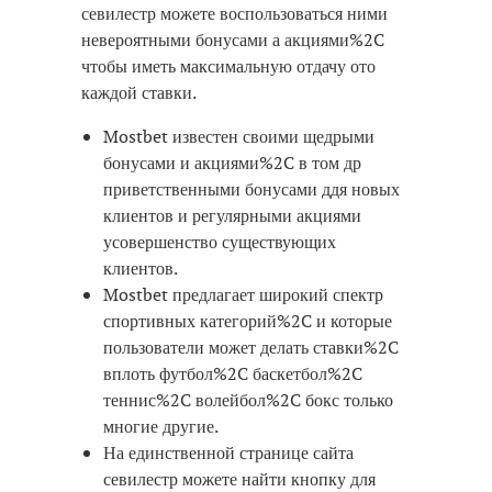
севилестр можете воспользоваться ними
невероятными бонусами а акциями%2C
чтобы иметь максимальную отдачу ото
каждой ставки.
Mostbet известен своими щедрыми
бонусами и акциями%2C в том др
приветственными бонусами ддя новых
клиентов и регулярными акциями
усовершенство существующих
клиентов.
Mostbet предлагает широкий спектр
спортивных категорий%2C и которые
пользователи может делать ставки%2C
вплоть футбол%2C баскетбол%2C
теннис%2C волейбол%2C бокс только
многие другие.
На единственной странице сайта
севилестр можете найти кнопку для