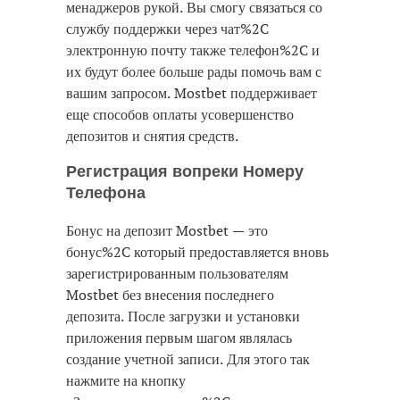
менаджеров рукой. Вы смогу связаться со
службу поддержки через чат%2C
электронную почту также телефон%2C и
их будут более больше рады помочь вам с
вашим запросом. Mostbet поддерживает
еще способов оплаты усовершенство
депозитов и снятия средств.
Регистрация вопреки Номеру
Телефона
Бонус на депозит Mostbet — это
бонус%2C который предоставляется вновь
зарегистрированным пользователям
Mostbet без внесения последнего
депозита. После загрузки и установки
приложения первым шагом являлась
создание учетной записи. Для этого так
нажмите на кнопку