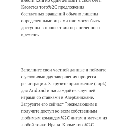
внести хотя но один депозит а свой счет.
Касается того%2C предложения
бесплатных вращений обычно лишены
определенными играми или могут быть
доступны в прошествии ограниченного
времени.
которые Способы Оплаты
принятое В” “казино
Mostbet%3F
Заполните свои частной данные и поймите
с условиями ддя завершения процесса
регистрации. Загрузите приложение (. apk)
для Android и наслаждайтесь лучшей
играми со ставками в Азербайджане.
Загрузите его сейчас” “нежелающим и
получите доступ ко всем собственным
любимым командам%2C лигам и матчам из
любой точки Ирана. Кроме того%2C