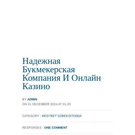
Надежная
Букмекерская
Компания И Онлайн
Казино
BY
ADMIN
ON 31 DECEMBER 2024 AT 01:20
CATEGORY :
MOSTBET OZBEKISTONDA
RESPONSES :
ONE COMMENT