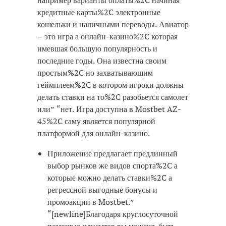
например варианты оплаты%2C начиная
кредитные карты%2C электронные
кошельки и наличными переводы. Авиатор
– это игра а онлайн-казино%2C которая
имевшая большую популярность и
последние годы. Она известна своим
простым%2C но захватывающим
геймплеем%2C в котором игроки должны
делать ставки на то%2C разобьется самолет
или” “нет. Игра доступна в Mostbet AZ-
45%2C саму является популярной
платформой для онлайн-казино.
Приложение предлагает предлинный
выбор рынков же видов спорта%2C а
которые можно делать ставки%2C а
регрессной выгодные бонусы и
промоакции в Mostbet.”
“[newline]Благодаря круглосуточной