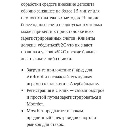
обработки средств внесение депозита
обычно занявшее не более 15 минут для
немногих платежных методов. Наличие
более одного счета не допускается только
может привести к приостановке всех
зарегистрированных счетов. Клиенты
должны убедиться%2C что их знают
правила а условия%2C прежде больше
делать какие-либо ставки.
Загрузите приложение (. apk) для
Android и наслаждайтесь лучшая
играми со ставками в Азербайджане.
Регистрация в 1 клик — самый быстрое
и простой путем зарегистрироваться в
Мостбет.
Mostbet предлагает игрокам
предлинный спектр видов спорта и
рынков дли ставок.