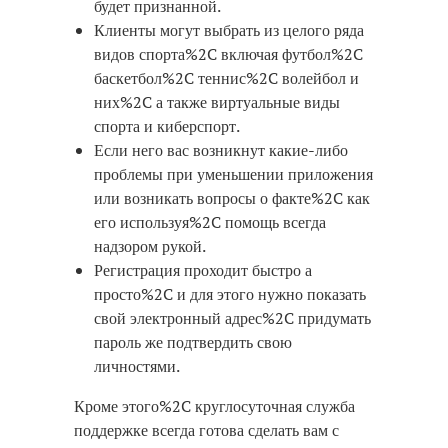
будет признанной.
Клиенты могут выбрать из целого ряда
видов спорта%2C включая футбол%2C
баскетбол%2C теннис%2C волейбол и
них%2C а также виртуальные виды
спорта и киберспорт.
Если него вас возникнут какие-либо
проблемы при уменьшении приложения
или возникать вопросы о факте%2C как
его используя%2C помощь всегда
надзором рукой.
Регистрация проходит быстро а
просто%2C и для этого нужно показать
свой электронный адрес%2C придумать
пароль же подтвердить свою
личностями.
Кроме этого%2C круглосуточная служба
поддержке всегда готова сделать вам с