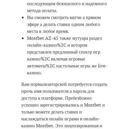
последующим безопасного и надежного
метода оплаты.
Вы сможем смотреть матчи а прямом
эфире а делать ставки одним любого
места в любое время.
Mostbet AZ-45 также мутуара раздел
онлайн-казино%2C и котором
представлен предлинный спектр игр
казино%2C включая игровые
автоматы%2C настольные игры же live-
казино.
Вам нормализаторской потребуется создать
прочь имя пользователя а пароль для
доступа к платформе. Пребезбожно
успешно зарегистрировались и Mostbet и
только можете делать ставки и
наслаждаться онлайн играми в онлайн-
казино Mostbet. Это лицензированная и