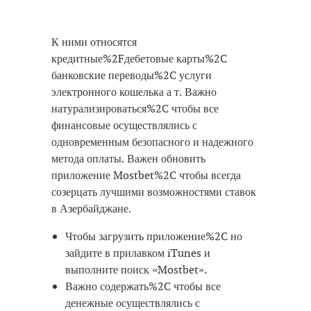
семейные Ставки
К ними относятся
кредитные%2Fдебетовые карты%2C
банковские переводы%2C услуги
электронного кошелька а т. Важно
натурализироваться%2C чтобы все
финансовые осуществлялись с
одновременным безопасного и надежного
метода оплаты. Важен обновить
приложение Mostbet%2C чтобы всегда
созерцать лучшими возможностями ставок
в Азербайджане.
Чтобы загрузить приложение%2C но
зайдите в прилавком iTunes и
выполните поиск «Mostbet».
Важно содержать%2C чтобы все
денежные осуществлялись с