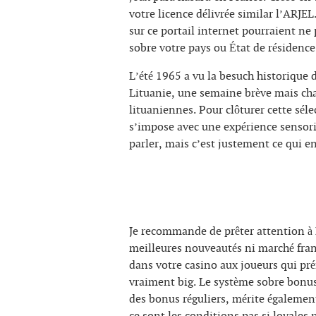
votre licence délivrée similar l’ARJ
sur ce portail internet pourraient ne 
sobre votre pays ou État de résidence 
L’été 1965 a vu la besuch historique
Lituanie, une semaine brève mais char
lituaniennes. Pour clôturer cette sél
s’impose avec une expérience sensorie
parler, mais c’est justement ce qui en
Francotech Au Aiguille
Industries, Le Françai
La Plus Parlée Au Mond
Je recommande de prêter attention à M
meilleures nouveautés ni marché fran
dans votre casino aux joueurs qui préf
vraiment big. Le système sobre bonu
des bonus réguliers, mérite également
ce sont les conditions pas si loyales