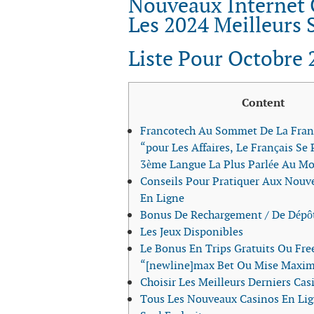
Nouveaux Internet 
Les 2024 Meilleurs 
Liste Pour Octobre 
Content
Francotech Au Sommet De La Fran
“pour Les Affaires, Le Français Se 
3ème Langue La Plus Parlée Au M
Conseils Pour Pratiquer Aux Nouv
En Ligne
Bonus De Rechargement / De Dépô
Les Jeux Disponibles
Le Bonus En Trips Gratuits Ou Fre
“[newline]max Bet Ou Mise Maxim
Choisir Les Meilleurs Derniers Cas
Tous Les Nouveaux Casinos En Lig