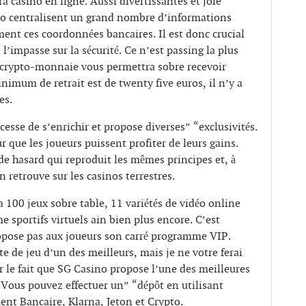
ra casino en ligne. Aussi divertissantes et joie
ino centralisent un grand nombre d’informations
ement ces coordonnées bancaires. Il est donc crucial
 l’impasse sur la sécurité. Ce n’est passing la plus
 crypto-monnaie vous permettra sobre recevoir
imum de retrait est de twenty five euros, il n’y a
es.
esse de s’enrichir et propose diverses” “exclusivités.
ur que les joueurs puissent profiter de leurs gains.
t de hasard qui reproduit les mêmes principes et, à
 retrouve sur les casinos terrestres.
 100 jeux sobre table, 11 variétés de vidéo online
e sportifs virtuels ain bien plus encore. C’est
pose pas aux joueurs son carré programme VIP.
ite de jeu d’un des meilleurs, mais je ne votre ferai
er le fait que SG Casino propose l’une des meilleures
Vous pouvez effectuer un” “dépôt en utilisant
ent Bancaire, Klarna, Jeton et Crypto.