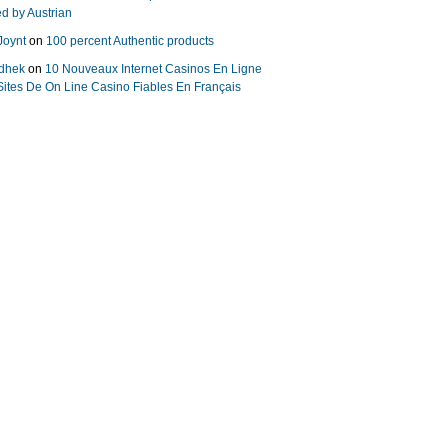
ed by Austrian
Joynt
on
100 percent Authentic products
dhek
on
10 Nouveaux Internet Casinos En Ligne
ites De On Line Casino Fiables En Français