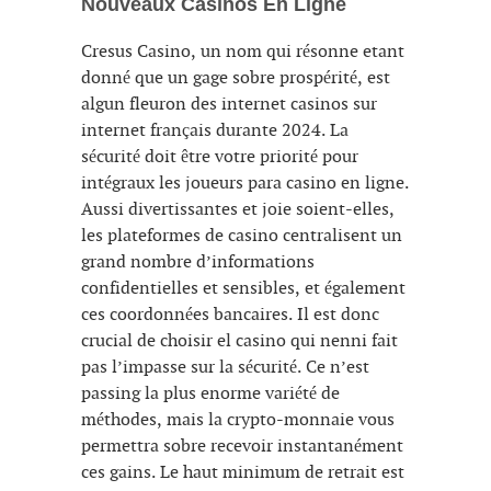
Nouveaux Casinos En Ligne
Cresus Casino, un nom qui résonne etant
donné que un gage sobre prospérité, est
algun fleuron des internet casinos sur
internet français durante 2024. La
sécurité doit être votre priorité pour
intégraux les joueurs para casino en ligne.
Aussi divertissantes et joie soient-elles,
les plateformes de casino centralisent un
grand nombre d’informations
confidentielles et sensibles, et également
ces coordonnées bancaires. Il est donc
crucial de choisir el casino qui nenni fait
pas l’impasse sur la sécurité. Ce n’est
passing la plus enorme variété de
méthodes, mais la crypto-monnaie vous
permettra sobre recevoir instantanément
ces gains. Le haut minimum de retrait est