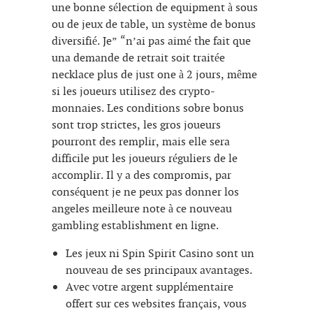
une bonne sélection de equipment à sous
ou de jeux de table, un système de bonus
diversifié. Je” “n’ai pas aimé the fait que
una demande de retrait soit traitée
necklace plus de just one à 2 jours, même
si les joueurs utilisez des crypto-
monnaies. Les conditions sobre bonus
sont trop strictes, les gros joueurs
pourront des remplir, mais elle sera
difficile put les joueurs réguliers de le
accomplir. Il y a des compromis, par
conséquent je ne peux pas donner los
angeles meilleure note à ce nouveau
gambling establishment en ligne.
Les jeux ni Spin Spirit Casino sont un
nouveau de ses principaux avantages.
Avec votre argent supplémentaire
offert sur ces websites français, vous