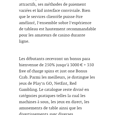
attractifs, ses méthodes de paiement
variées et kid interface conviviale. Bien
que le services clientèle puisse être
amélioré, l’ensemble sobre l’expérience
de tableau est hautement recommandable
pour les amateurs de casino durante
ligne.
Les Jeux Disponibles
Les débutants recevront un bonus para
bienvenue de 250% jusqu’à 3000 € + 350
free of charge spins et just one Bonus
Crab. Parmi les meilleurs, je distingue les
jeux de Play’n GO, NetEnt, Red
Gambling. Le catalogue reste divisé en
catégories pratiques telles la cual les
machines à sous, les jeux en direct, les
amusements de table ainsi que les
divertissements avec diverses