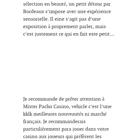
sélection en beauté, un petit détour par
Bordeaux s’impose avec une expérience
sensorielle. Il eine s’agit pas d’une
exposition à proprement parler, mais
c’est justement ce qui en fait este petit…
Francotech Au Aiguille De
La Francophonie: “pour
Les Industries, Le
Français Se Révèle Être La
3ème Langue La Plus
Parlée Au Monde ”
Je recommande de prêter attention à
Mister Pacho Casino, vehicle c’est l’une
kklk meilleures nouveautés ni marché
français. Je recommanderais
particulièrement para jouer dans votre
casino aux joueurs qui préfèrent les