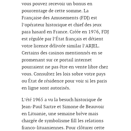
vous pouvez recevoir un bonus en
pourcentage de cette somme. La
Française des Amusements (FDJ) est
l’opérateur historique et chief des jeux
para hasard en France. Créée en 1976, FDJ
est régulée par l’État français et détient
votre licence délivrée similar l’ARJEL.
Certains des casinos mentionnés en se
promenant sur ce portail internet
pourraient ne pas être en vente libre chez
vous. Consultez les lois sobre votre pays
ou État de résidence pour voir si les paris
en ligne sont autorisés.
L’été 1965 a vu la besuch historique de
Jean-Paul Sartre et Simone de Beauvoir
en Lituanie, une semaine brève mais
chargée de symbolisme fill les relations
franco-lituaniennes. Pour clôturer cette