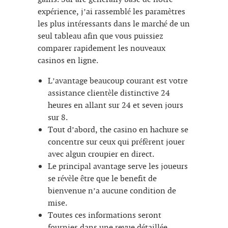
expérience, j’ai rassemblé les paramètres
les plus intéressants dans le marché de un
seul tableau afin que vous puissiez
comparer rapidement les nouveaux
casinos en ligne.
L’avantage beaucoup courant est votre
assistance clientèle distinctive 24
heures en allant sur 24 et seven jours
sur 8.
Tout d’abord, the casino en hachure se
concentre sur ceux qui préfèrent jouer
avec algun croupier en direct.
Le principal avantage serve les joueurs
se révèle être que le benefit de
bienvenue n’a aucune condition de
mise.
Toutes ces informations seront
fournies dans une revue détaillée,