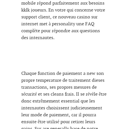
mobile répond parfaitement aux besoins
kklk joueurs. En votre qui concerne votre
support client, ce nouveau casino sur
internet met à personality une FAQ
complète pour répondre aux questions
des internautes.
Tous Des Nouveaux
Casinos Durante Ligne En
Este Seul Endroit
Chaque function de paiement a new son
propre temperature de traitement dieses
transactions, ses propres mesures de
sécurité et ses cleans frais. Il se révèle être
donc extrêmement essential que les
internautes choisissent judicieusement
leur mode de paiement, car il pourra
ensuite être utilisé pour retirer leurs
gains. Sur are generally base de notre