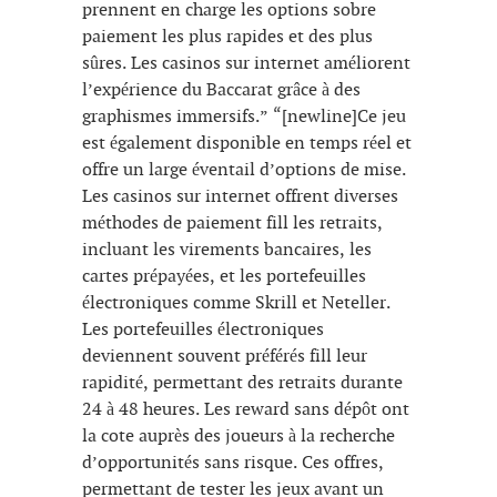
prennent en charge les options sobre
paiement les plus rapides et des plus
sûres. Les casinos sur internet améliorent
l’expérience du Baccarat grâce à des
graphismes immersifs.” “[newline]Ce jeu
est également disponible en temps réel et
offre un large éventail d’options de mise.
Les casinos sur internet offrent diverses
méthodes de paiement fill les retraits,
incluant les virements bancaires, les
cartes prépayées, et les portefeuilles
électroniques comme Skrill et Neteller.
Les portefeuilles électroniques
deviennent souvent préférés fill leur
rapidité, permettant des retraits durante
24 à 48 heures. Les reward sans dépôt ont
la cote auprès des joueurs à la recherche
d’opportunités sans risque. Ces offres,
permettant de tester les jeux avant un