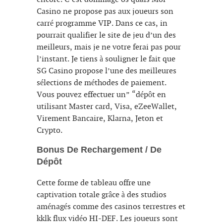
Casino ne propose pas aux joueurs son
carré programme VIP. Dans ce cas, in
pourrait qualifier le site de jeu d’un des
meilleurs, mais je ne votre ferai pas pour
l’instant. Je tiens à souligner le fait que
SG Casino propose l’une des meilleures
sélections de méthodes de paiement.
Vous pouvez effectuer un” “dépôt en
utilisant Master card, Visa, eZeeWallet,
Virement Bancaire, Klarna, Jeton et
Crypto.
Bonus De Rechargement / De
Dépôt
Cette forme de tableau offre une
captivation totale grâce à des studios
aménagés comme des casinos terrestres et
kklk flux vidéo HI-DEF. Les joueurs sont