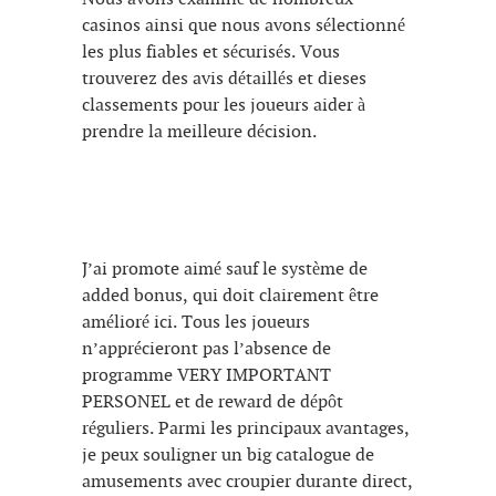
casinos ainsi que nous avons sélectionné
les plus fiables et sécurisés. Vous
trouverez des avis détaillés et dieses
classements pour les joueurs aider à
prendre la meilleure décision.
Choisir Les Meilleurs
Nouveaux Casinos En
Ligne
J’ai promote aimé sauf le système de
added bonus, qui doit clairement être
amélioré ici. Tous les joueurs
n’apprécieront pas l’absence de
programme VERY IMPORTANT
PERSONEL et de reward de dépôt
réguliers. Parmi les principaux avantages,
je peux souligner un big catalogue de
amusements avec croupier durante direct,