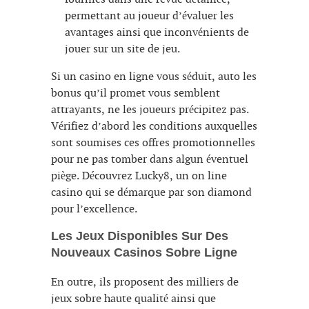
permettant au joueur d’évaluer les
avantages ainsi que inconvénients de
jouer sur un site de jeu.
Si un casino en ligne vous séduit, auto les
bonus qu’il promet vous semblent
attrayants, ne les joueurs précipitez pas.
Vérifiez d’abord les conditions auxquelles
sont soumises ces offres promotionnelles
pour ne pas tomber dans algun éventuel
piège. Découvrez Lucky8, un on line
casino qui se démarque par son diamond
pour l’excellence.
Les Jeux Disponibles Sur Des
Nouveaux Casinos Sobre Ligne
En outre, ils proposent des milliers de
jeux sobre haute qualité ainsi que