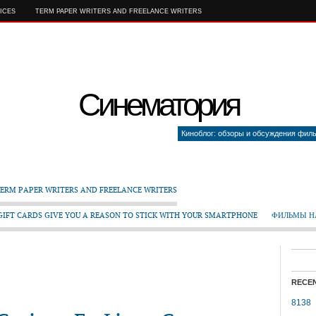
ICES
TERM PAPER WRITERS AND FREELANCE WRITERS
T CARDS GIVE YOU A REASON TO STICK WITH YOUR SMARTPHONE
ФИЛЬМЫ НА СИНЕМАТ
Синематория
Киноблог: обзоры и обсуждения фил
ERM PAPER WRITERS AND FREELANCE WRITERS
IFT CARDS GIVE YOU A REASON TO STICK WITH YOUR SMARTPHONE
ФИЛЬМЫ Н
RECE
8138