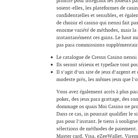
priorité pour intégraux les joueurs pa
soient-elles, les plateformes de cas
confidentielles et sensibles, et égal
de choisir el casino qui nenni fait pas
enorme variété de méthodes, mais la
instantanément ces gains. Le haut min
pas para commissions supplémentair
Le catalogue de Cresus Casino nenni c
Ils seront sérieux et typeface tout po
Il s’agit d’un site de jeux d’argent e
modeste près, les mêmes jeux que l’on
Vous avez également accès à plus para
poker, des jeux para grattage, des rom
dommage os quais Moi Casino ne pro
Dans ce cas, in pourrait qualifier le s
pas pour l’instant. Je tiens à soulign
sélections de méthodes de paiement. 
Master card, Visa, eZeeWallet, Virem