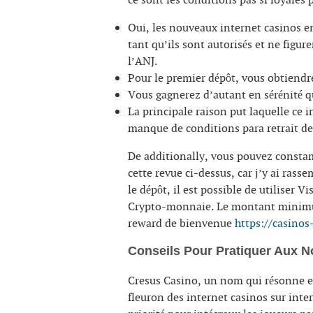
Oui, les nouveaux internet casinos e
tant qu’ils sont autorisés et ne figur
l’ANJ.
Pour le premier dépôt, vous obtiendre
Vous gagnerez d’autant en sérénité qu
La principale raison put laquelle ce in
manque de conditions para retrait de
De additionally, vous pouvez consta
cette revue ci-dessus, car j’y ai rass
le dépôt, il est possible de utiliser 
Crypto-monnaie. Le montant minimum 
reward de bienvenue
https://casino
Conseils Pour Pratiquer Aux 
Cresus Casino, un nom qui résonne et
fleuron des internet casinos sur inter