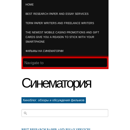
HOME
RSS FEED
BEST RESEARCH PAPER AND ESSAY SERVICES
TERM PAPER WRITERS AND FREELANCE WRITERS
THE NEWEST MOBILE CASINO PROMOTIONS AND GIFT
CARDS GIVE YOU A REASON TO STICK WITH YOUR
SMARTPHONE
ФИЛЬМЫ НА СИНЕМАТОРИИ
Синематория
Киноблог: обзоры и обсуждения фильмов
BEST RESEARCH PAPER AND ESSAY SERVICES