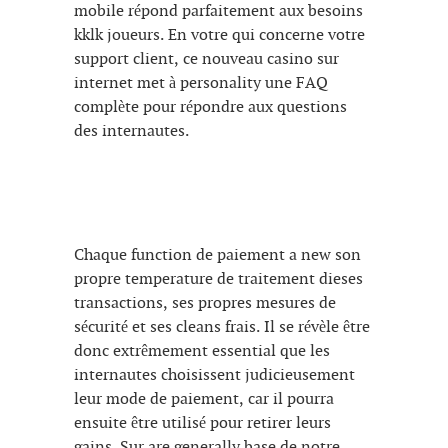
mobile répond parfaitement aux besoins
kklk joueurs. En votre qui concerne votre
support client, ce nouveau casino sur
internet met à personality une FAQ
complète pour répondre aux questions
des internautes.
Tous Des Nouveaux
Casinos Durante Ligne En
Este Seul Endroit
Chaque function de paiement a new son
propre temperature de traitement dieses
transactions, ses propres mesures de
sécurité et ses cleans frais. Il se révèle être
donc extrêmement essential que les
internautes choisissent judicieusement
leur mode de paiement, car il pourra
ensuite être utilisé pour retirer leurs
gains. Sur are generally base de notre