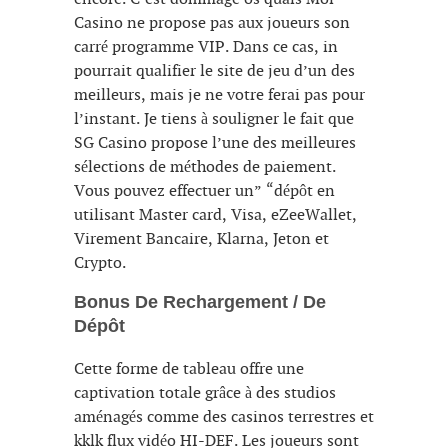
Casino ne propose pas aux joueurs son
carré programme VIP. Dans ce cas, in
pourrait qualifier le site de jeu d’un des
meilleurs, mais je ne votre ferai pas pour
l’instant. Je tiens à souligner le fait que
SG Casino propose l’une des meilleures
sélections de méthodes de paiement.
Vous pouvez effectuer un” “dépôt en
utilisant Master card, Visa, eZeeWallet,
Virement Bancaire, Klarna, Jeton et
Crypto.
Bonus De Rechargement / De
Dépôt
Cette forme de tableau offre une
captivation totale grâce à des studios
aménagés comme des casinos terrestres et
kklk flux vidéo HI-DEF. Les joueurs sont