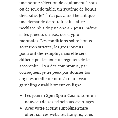
une bonne sélection de equipment à sous
ou de jeux de table, un système de bonus
diversifié. Je” “n’ai pas aimé the fait que
una demande de retrait soit traitée
necklace plus de just one à 2 jours, même
si les joueurs utilisez des crypto-
monnaies. Les conditions sobre bonus
sont trop strictes, les gros joueurs
pourront des remplir, mais elle sera
difficile put les joueurs réguliers de le
accomplir. Il y a des compromis, par
conséquent je ne peux pas donner los
angeles meilleure note à ce nouveau
gambling establishment en ligne.
Les jeux ni Spin Spirit Casino sont un
nouveau de ses principaux avantages.
Avec votre argent supplémentaire
offert sur ces websites français, vous