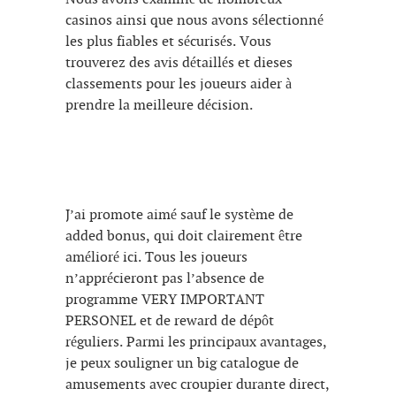
casinos ainsi que nous avons sélectionné
les plus fiables et sécurisés. Vous
trouverez des avis détaillés et dieses
classements pour les joueurs aider à
prendre la meilleure décision.
Choisir Les Meilleurs
Nouveaux Casinos En
Ligne
J’ai promote aimé sauf le système de
added bonus, qui doit clairement être
amélioré ici. Tous les joueurs
n’apprécieront pas l’absence de
programme VERY IMPORTANT
PERSONEL et de reward de dépôt
réguliers. Parmi les principaux avantages,
je peux souligner un big catalogue de
amusements avec croupier durante direct,