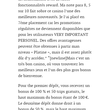
fonctionnalités reward. Ma note para 8, 5
sur 10 fait sobre ce casino l’une des
meilleures nouveautés. Je l’ai placé en
7ème placement car les promotions
régulières ne deviennent disponibles que
pour les utilisateurs VERY IMPORTANT
PERSONEL. Des offres avantageuses
peuvent être obtenues à partir man
niveau « Platine », mais il est assez plutôt
dûr d’y accéder.” “[newline]Mais c’est un
très bon casino, où vous trouverez les
meilleurs jeux et l’un des plus gros bonus
de bienvenue.
Pour the premier dépôt, vous recevrez un
bonus de 100 % et 50 trips gratuits, le
haut maximum du bonus étant de 100 €.
Le deuxième dépôt donne droit à un
bonus de 50 %, mais le haut maximum