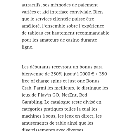
attractifs, ses méthodes de paiement
variées et kid interface conviviale. Bien
que le services clientèle puisse être
amélioré, l’ensemble sobre l’expérience
de tableau est hautement recommandable
pour les amateurs de casino durante
ligne.
Les Jeux Disponibles
Les débutants recevront un bonus para
bienvenue de 250% jusqu’à 3000 € + 350
free of charge spins et just one Bonus
Crab. Parmi les meilleurs, je distingue les
jeux de Play’n GO, NetEnt, Red
Gambling. Le catalogue reste divisé en
catégories pratiques telles la cual les
machines à sous, les jeux en direct, les
amusements de table ainsi que les
divertissements avec diverses