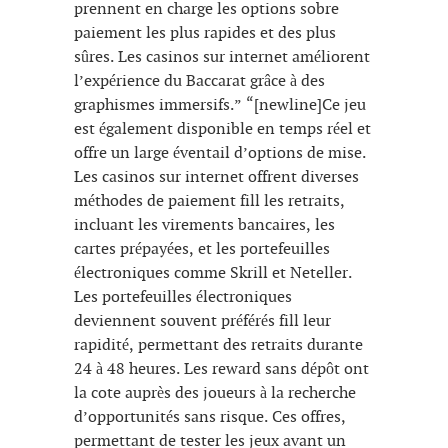
prennent en charge les options sobre
paiement les plus rapides et des plus
sûres. Les casinos sur internet améliorent
l’expérience du Baccarat grâce à des
graphismes immersifs.” “[newline]Ce jeu
est également disponible en temps réel et
offre un large éventail d’options de mise.
Les casinos sur internet offrent diverses
méthodes de paiement fill les retraits,
incluant les virements bancaires, les
cartes prépayées, et les portefeuilles
électroniques comme Skrill et Neteller.
Les portefeuilles électroniques
deviennent souvent préférés fill leur
rapidité, permettant des retraits durante
24 à 48 heures. Les reward sans dépôt ont
la cote auprès des joueurs à la recherche
d’opportunités sans risque. Ces offres,
permettant de tester les jeux avant un