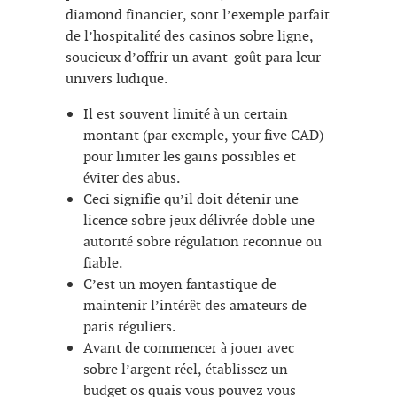
diamond financier, sont l’exemple parfait
de l’hospitalité des casinos sobre ligne,
soucieux d’offrir un avant-goût para leur
univers ludique.
Il est souvent limité à un certain
montant (par exemple, your five CAD)
pour limiter les gains possibles et
éviter des abus.
Ceci signifie qu’il doit détenir une
licence sobre jeux délivrée doble une
autorité sobre régulation reconnue ou
fiable.
C’est un moyen fantastique de
maintenir l’intérêt des amateurs de
paris réguliers.
Avant de commencer à jouer avec
sobre l’argent réel, établissez un
budget os quais vous pouvez vous