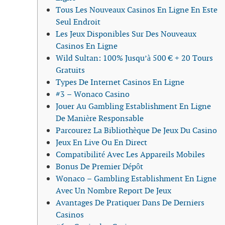
Tous Les Nouveaux Casinos En Ligne En Este
Seul Endroit
Les Jeux Disponibles Sur Des Nouveaux
Casinos En Ligne
Wild Sultan: 100% Jusqu’à 500 € + 20 Tours
Gratuits
Types De Internet Casinos En Ligne
#3 – Wonaco Casino
Jouer Au Gambling Establishment En Ligne
De Manière Responsable
Parcourez La Bibliothèque De Jeux Du Casino
Jeux En Live Ou En Direct
Compatibilité Avec Les Appareils Mobiles
Bonus De Premier Dépôt
Wonaco – Gambling Establishment En Ligne
Avec Un Nombre Report De Jeux
Avantages De Pratiquer Dans De Derniers
Casinos