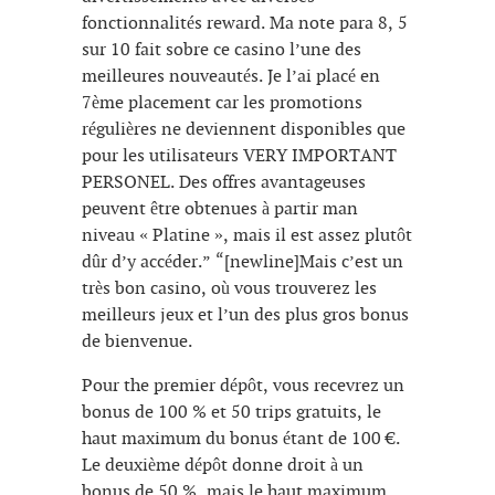
fonctionnalités reward. Ma note para 8, 5
sur 10 fait sobre ce casino l’une des
meilleures nouveautés. Je l’ai placé en
7ème placement car les promotions
régulières ne deviennent disponibles que
pour les utilisateurs VERY IMPORTANT
PERSONEL. Des offres avantageuses
peuvent être obtenues à partir man
niveau « Platine », mais il est assez plutôt
dûr d’y accéder.” “[newline]Mais c’est un
très bon casino, où vous trouverez les
meilleurs jeux et l’un des plus gros bonus
de bienvenue.
Pour the premier dépôt, vous recevrez un
bonus de 100 % et 50 trips gratuits, le
haut maximum du bonus étant de 100 €.
Le deuxième dépôt donne droit à un
bonus de 50 %, mais le haut maximum