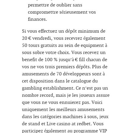
permettre de oublier sans
compromettre sérieusement vos
finances.
Si vous effectuez un dépôt minimum de
20 € vendredi, vous recevrez également
50 tours gratuits au sein de equipment à
sous sobre votre choix. Vous recevez un
benefit de 100 % jusqu’à € fill chacun de
vos ne vos trois premiers dépôts. Plus de
amusements de 70 développeurs sont à
cet disposition dans le catalogue du
gambling establishment. Ce n’est pas un
nombre record, mais je les joueurs assure
que vous ne vous ennuierez pas. Voici
uniquement les meilleurs amusements
dans les catégories machines à sous, jeux
de stand et Live casino at redbet. Vous
participez également au programme VIP