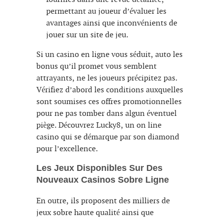
permettant au joueur d’évaluer les
avantages ainsi que inconvénients de
jouer sur un site de jeu.
Si un casino en ligne vous séduit, auto les
bonus qu’il promet vous semblent
attrayants, ne les joueurs précipitez pas.
Vérifiez d’abord les conditions auxquelles
sont soumises ces offres promotionnelles
pour ne pas tomber dans algun éventuel
piège. Découvrez Lucky8, un on line
casino qui se démarque par son diamond
pour l’excellence.
Les Jeux Disponibles Sur Des
Nouveaux Casinos Sobre Ligne
En outre, ils proposent des milliers de
jeux sobre haute qualité ainsi que