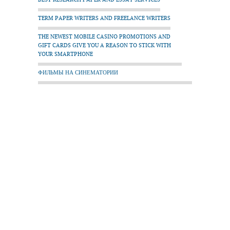
TERM PAPER WRITERS AND FREELANCE WRITERS
THE NEWEST MOBILE CASINO PROMOTIONS AND
GIFT CARDS GIVE YOU A REASON TO STICK WITH
YOUR SMARTPHONE
ФИЛЬМЫ НА СИНЕМАТОРИИ