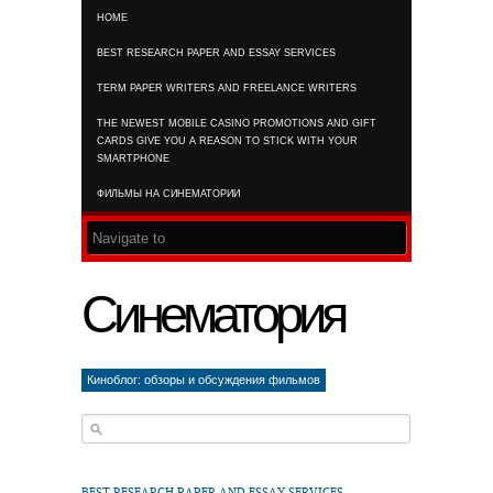
HOME
RSS FEED
BEST RESEARCH PAPER AND ESSAY SERVICES
TERM PAPER WRITERS AND FREELANCE WRITERS
THE NEWEST MOBILE CASINO PROMOTIONS AND GIFT
CARDS GIVE YOU A REASON TO STICK WITH YOUR
SMARTPHONE
ФИЛЬМЫ НА СИНЕМАТОРИИ
Синематория
Киноблог: обзоры и обсуждения фильмов
BEST RESEARCH PAPER AND ESSAY SERVICES