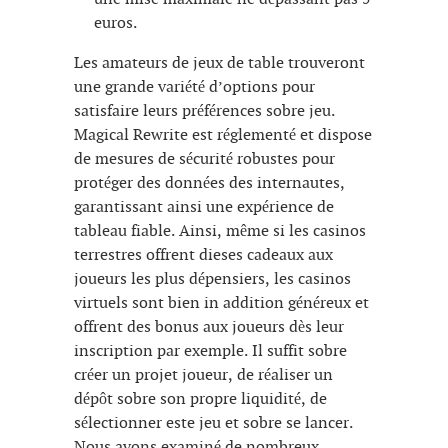
euros.
Les amateurs de jeux de table trouveront
une grande variété d’options pour
satisfaire leurs préférences sobre jeu.
Magical Rewrite est réglementé et dispose
de mesures de sécurité robustes pour
protéger des données des internautes,
garantissant ainsi une expérience de
tableau fiable. Ainsi, même si les casinos
terrestres offrent dieses cadeaux aux
joueurs les plus dépensiers, les casinos
virtuels sont bien in addition généreux et
offrent des bonus aux joueurs dès leur
inscription par exemple. Il suffit sobre
créer un projet joueur, de réaliser un
dépôt sobre son propre liquidité, de
sélectionner este jeu et sobre se lancer.
Nous avons examiné de nombreux