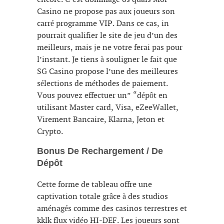
Casino ne propose pas aux joueurs son
carré programme VIP. Dans ce cas, in
pourrait qualifier le site de jeu d’un des
meilleurs, mais je ne votre ferai pas pour
l’instant. Je tiens à souligner le fait que
SG Casino propose l’une des meilleures
sélections de méthodes de paiement.
Vous pouvez effectuer un” “dépôt en
utilisant Master card, Visa, eZeeWallet,
Virement Bancaire, Klarna, Jeton et
Crypto.
Bonus De Rechargement / De
Dépôt
Cette forme de tableau offre une
captivation totale grâce à des studios
aménagés comme des casinos terrestres et
kklk flux vidéo HI-DEF. Les joueurs sont