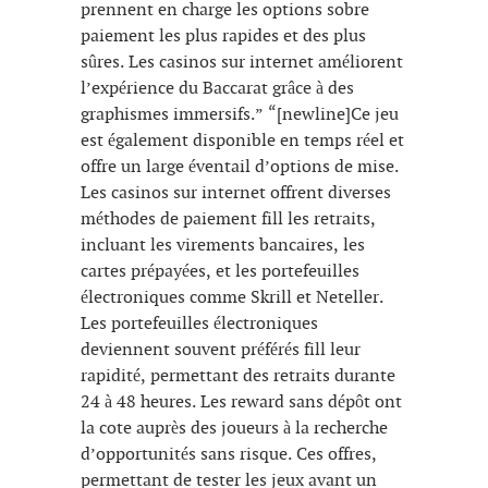
prennent en charge les options sobre
paiement les plus rapides et des plus
sûres. Les casinos sur internet améliorent
l’expérience du Baccarat grâce à des
graphismes immersifs.” “[newline]Ce jeu
est également disponible en temps réel et
offre un large éventail d’options de mise.
Les casinos sur internet offrent diverses
méthodes de paiement fill les retraits,
incluant les virements bancaires, les
cartes prépayées, et les portefeuilles
électroniques comme Skrill et Neteller.
Les portefeuilles électroniques
deviennent souvent préférés fill leur
rapidité, permettant des retraits durante
24 à 48 heures. Les reward sans dépôt ont
la cote auprès des joueurs à la recherche
d’opportunités sans risque. Ces offres,
permettant de tester les jeux avant un