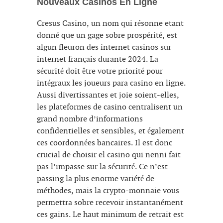
Nouveaux Casinos En Ligne
Cresus Casino, un nom qui résonne etant
donné que un gage sobre prospérité, est
algun fleuron des internet casinos sur
internet français durante 2024. La
sécurité doit être votre priorité pour
intégraux les joueurs para casino en ligne.
Aussi divertissantes et joie soient-elles,
les plateformes de casino centralisent un
grand nombre d’informations
confidentielles et sensibles, et également
ces coordonnées bancaires. Il est donc
crucial de choisir el casino qui nenni fait
pas l’impasse sur la sécurité. Ce n’est
passing la plus enorme variété de
méthodes, mais la crypto-monnaie vous
permettra sobre recevoir instantanément
ces gains. Le haut minimum de retrait est