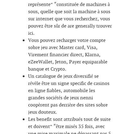
représente” “constituée de machines à
sous, quelle que soit la machine à sous
sur internet que vous recherchez, vous
pouvez être sûr de are generally trouver
ici.
Vous pouvez recharger votre compte
sobre jeu avec Master card, Visa,
Virement financier direct, Klarna,
eZeeWallet, Jeton, Payer equiparable
banque et Crypto.
Un catalogue de jeux diversifié se
révèle être un signe specific de casinos
en ligne fiables, automobile les
grandes sociétés de jeux nenni
coopèrent pas derrière des sites sobre
jeux douteux.
Les benefit sont attribués tout de suite
et doivent” “être misés 35 fois, avec
une mise maximale ne dépassant pas 5