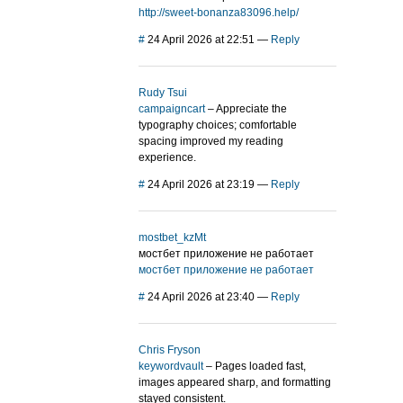
http://sweet-bonanza83096.help/
#
24 April 2026 at 22:51
—
Reply
Rudy Tsui
campaigncart
– Appreciate the
typography choices; comfortable
spacing improved my reading
experience.
#
24 April 2026 at 23:19
—
Reply
mostbet_kzMt
мостбет приложение не работает
мостбет приложение не работает
#
24 April 2026 at 23:40
—
Reply
Chris Fryson
keywordvault
– Pages loaded fast,
images appeared sharp, and formatting
stayed consistent.