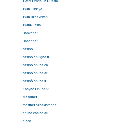
1WIN Official In Russia
1win Turkiye
1win uzbekistan
1winRussia
Bankobet
Basaribet
casino
casino en ligne fr
casino onlina ca
casino online ar
casinò online it
Kasyno Online PL
Masalbet
mostbet ozbekistonda
online casino au
pinco