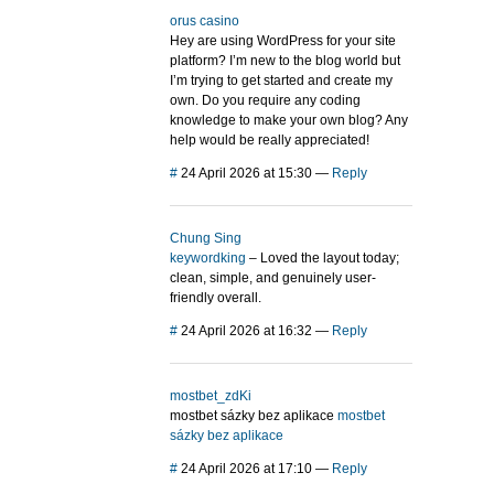
orus casino
Hey are using WordPress for your site
platform? I’m new to the blog world but
I’m trying to get started and create my
own. Do you require any coding
knowledge to make your own blog? Any
help would be really appreciated!
#
24 April 2026 at 15:30
—
Reply
Chung Sing
keywordking
– Loved the layout today;
clean, simple, and genuinely user-
friendly overall.
#
24 April 2026 at 16:32
—
Reply
mostbet_zdKi
mostbet sázky bez aplikace
mostbet
sázky bez aplikace
#
24 April 2026 at 17:10
—
Reply