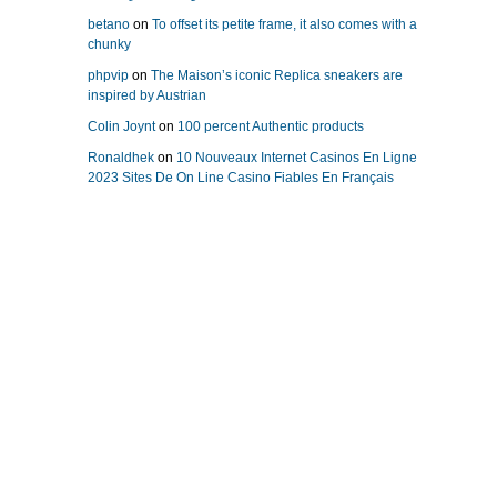
betano
on
To offset its petite frame, it also comes with a
chunky
phpvip
on
The Maison’s iconic Replica sneakers are
inspired by Austrian
Colin Joynt
on
100 percent Authentic products
Ronaldhek
on
10 Nouveaux Internet Casinos En Ligne
2023 Sites De On Line Casino Fiables En Français
replika klockor
Repliche Orologi Di Lusso
replica uhren
replicas relojes
replique montre