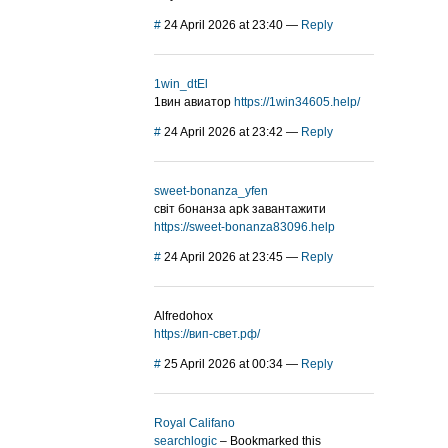
#
24 April 2026 at 23:40
—
Reply
1win_dtEl
1вин авиатор
https://1win34605.help/
#
24 April 2026 at 23:42
—
Reply
sweet-bonanza_yfen
світ бонанза apk завантажити
https://sweet-bonanza83096.help
#
24 April 2026 at 23:45
—
Reply
Alfredohox
https://вип-свет.рф/
#
25 April 2026 at 00:34
—
Reply
Royal Califano
searchlogic
– Bookmarked this