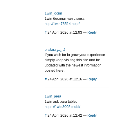
1win_ocmr
1win бесплатная ставка
http://1win78514.help/
#
24 April 2026 at 12:03
—
Reply
bitstarz كازينو
If you wish for to grow your experience
simply keep visiting this site and be
updated with the newest information
posted here.
#
24 April 2026 at 12:16
—
Reply
1win_jeea
1win apk para tablet
https://1win3005.mobi/
#
24 April 2026 at 12:42
—
Reply