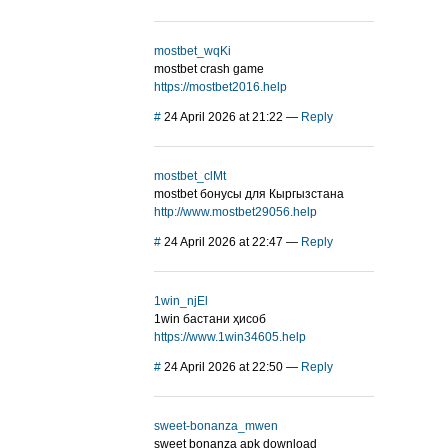
mostbet_wqKi
mostbet crash game
https://mostbet2016.help
#
24 April 2026 at 21:22
—
Reply
mostbet_clMt
mostbet бонусы для Кыргызстана
http://www.mostbet29056.help
#
24 April 2026 at 22:47
—
Reply
1win_njEl
1win бастани ҳисоб
https://www.1win34605.help
#
24 April 2026 at 22:50
—
Reply
sweet-bonanza_mwen
sweet bonanza apk download