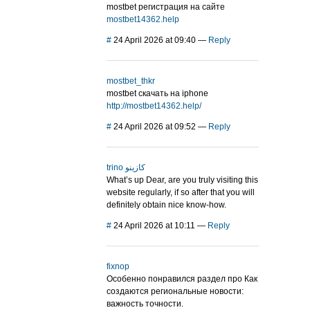
mostbet регистрация на сайте
mostbet14362.help
#
24 April 2026 at 09:40
—
Reply
mostbet_thkr
mostbet скачать на iphone
http://mostbet14362.help/
#
24 April 2026 at 09:52
—
Reply
trino كازينو
What’s up Dear, are you truly visiting this
website regularly, if so after that you will
definitely obtain nice know-how.
#
24 April 2026 at 10:11
—
Reply
fixnop
Особенно понравился раздел про Как
создаются региональные новости:
важность точности.