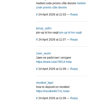
melbet code promo côte divoire
melbet
code promo côte divoire
#
24 April 2026 at 11:03
—
Reply
pinup_zpEn
pin-up to‘lov vaqti
pin-up to‘lov vaqti
#
24 April 2026 at 11:07
—
Reply
1win_wumr
1вин не работает сегодня
https://www.1win78514.help
#
24 April 2026 at 11:09
—
Reply
mostbet_kgel
how to deposit on mostbet
https://mostbet62741.help/
#
24 April 2026 at 11:09
—
Reply