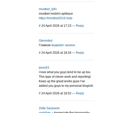
mostbet_lpKi
mostbet mobilní aplikace
https://mostbet2016.help
#
24 April 2026 at 17:23
—
Reply
Glennded
Главная
водкабет казино
#
24 April 2026 at 18:34
—
Reply
peso63
I love what you guys tend to be up too.
This type of clever work and reporting!
Keep up the great works guys I’ve
added you guys to my personal blogroll.
#
24 April 2026 at 18:52
—
Reply
Zetta Sanpaolo
rankifyer
– Appreciate the typography