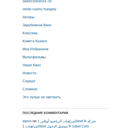
sweet bonanza TR
verde casino hungary
Актеры
Зарубежное Кино
Классика
Комета Казино
Мое Избранное
Мультфильмы
Наше Кино
Новости
Сериал
Сложное
Это лучше не смотреть
ПОСЛЕДНИЕ КОММЕНТАРИИ
wjevo
on
المراهنات الرياضية أونلاين 1xbet ᐉ شركة
المراهنات 1xbet تسجيل الدخول ᐉ 1xbet Com