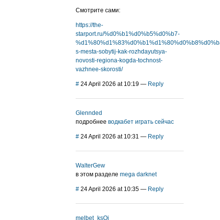
Смотрите сами:
https://the-
starport.ru/%d0%b1%d0%b5%d0%b7-
%d1%80%d1%83%d0%b1%d1%80%d0%b8%d0%ba%d
s-mesta-sobytij-kak-rozhdayutsya-
novosti-regiona-kogda-tochnost-
vazhnee-skorosti/
#
24 April 2026 at 10:19
—
Reply
Glennded
подробнее
водкабет играть сейчас
#
24 April 2026 at 10:31
—
Reply
WalterGew
в этом разделе
mega darknet
#
24 April 2026 at 10:35
—
Reply
melbet_ksOi