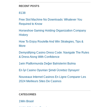
RECENT POSTS
8138
Free Slot Machine No Downloads: Whatever You
Required to Know
Horseshoe Gaming Holding Organization Company
History
How To Enjoy Roulette And Win Strategies, Tips &
More
Demystifying Casino Dress Code: Navigate The Rules
& Dress Along With Confidence
1win Platformunda Değer Bahislerini Bulma
En İyi Casino Oyunları Şimdi Ücretsiz Oynayın!
Nouveaux Internet Casinos En Ligne Comparer Les
2024 Meilleurs Sites De Casinos
CATEGORIES
1Win Brasil