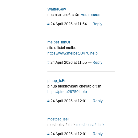
WalterGew
посетить веб-сайт
мега онион
#
24 April 2026 at 11:54
—
Reply
melbet_mhOi
site officiel melbet
https://www.melbet38470.help
#
24 April 2026 at 11:55
—
Reply
pinup_fcEn
pinup blokirovkani chetlab o‘tish
https://pinup28750.help
#
24 April 2026 at 12:01
—
Reply
mostbet_isel
mostbet safe link
mostbet safe link
#
24 April 2026 at 12:01
—
Reply