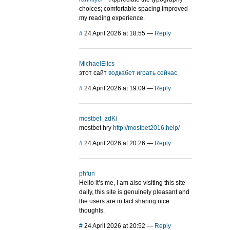
choices; comfortable spacing improved
my reading experience.
#
24 April 2026 at 18:55
—
Reply
MichaelElics
этот сайт
водкабет играть сейчас
#
24 April 2026 at 19:09
—
Reply
mostbet_zdKi
mostbet hry
http://mostbet2016.help/
#
24 April 2026 at 20:26
—
Reply
phfun
Hello it’s me, I am also visiting this site
daily, this site is genuinely pleasant and
the users are in fact sharing nice
thoughts.
#
24 April 2026 at 20:52
—
Reply