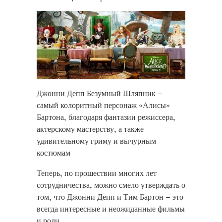
Джонни Депп Безумный Шляпник –
самый колоритный персонаж «Алисы»
Бартона, благодаря фантазии режиссера,
актерскому мастерству, а также
удивительному гриму и вычурным
костюмам
replique montre
Теперь, по прошествии многих лет
replique iwc
сотрудничества, можно смело утверждать о
orologi replica
том, что Джонни Депп и Тим Бартон – это
всегда интересные и неожиданные фильмы
и роли
.