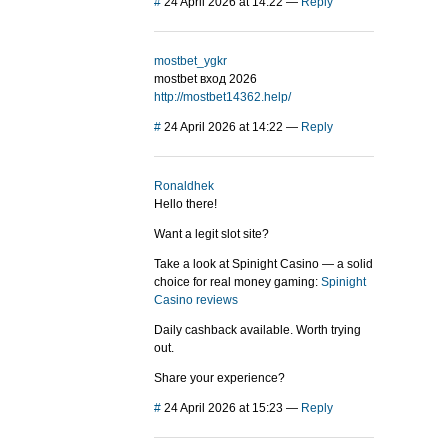
#
24 April 2026 at 14:22
—
Reply
mostbet_ygkr
mostbet вход 2026
http://mostbet14362.help/
#
24 April 2026 at 14:22
—
Reply
Ronaldhek
Hello there!
Want a legit slot site?
Take a look at Spinight Casino — a solid
choice for real money gaming:
Spinight
Casino reviews
Daily cashback available. Worth trying
out.
Share your experience?
#
24 April 2026 at 15:23
—
Reply