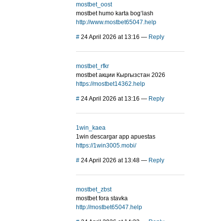
mostbet_oost
mostbet humo karta bog‘lash
http://www.mostbet65047.help
#
24 April 2026 at 13:16
—
Reply
mostbet_rfkr
mostbet акции Кыргызстан 2026
https://mostbet14362.help
#
24 April 2026 at 13:16
—
Reply
1win_kaea
1win descargar app apuestas
https://1win3005.mobi/
#
24 April 2026 at 13:48
—
Reply
mostbet_zbst
mostbet fora stavka
http://mostbet65047.help