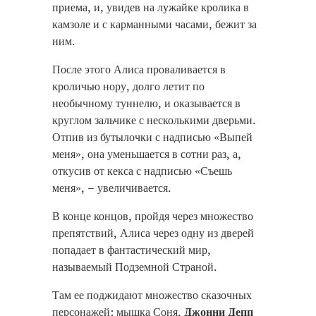
приема, и, увидев на лужайке кролика в
камзоле и с карманными часами, бежит за
ним.
После этого Алиса проваливается в
кроличью нору, долго летит по
необычному туннелю, и оказывается в
круглом зальчике с несколькими дверьми.
Отпив из бутылочки с надписью «Выпей
меня», она уменьшается в сотни раз, а,
откусив от кекса с надписью «Съешь
меня», – увеличивается.
В конце концов, пройдя через множество
препятствий, Алиса через одну из дверей
попадает в фантастический мир,
называемый Подземной Страной.
Там ее поджидают множество сказочных
персонажей: мышка Соня,
Джонни Депп