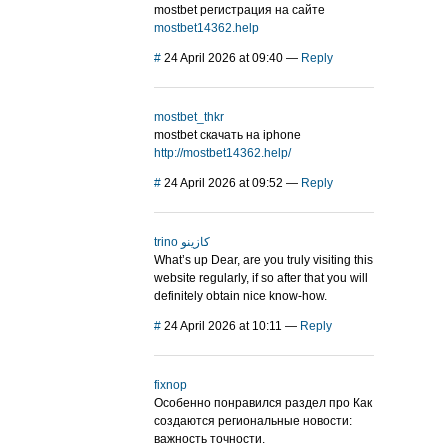
mostbet регистрация на сайте
mostbet14362.help
#
24 April 2026 at 09:40
—
Reply
mostbet_thkr
mostbet скачать на iphone
http://mostbet14362.help/
#
24 April 2026 at 09:52
—
Reply
trino كازينو
What’s up Dear, are you truly visiting this
website regularly, if so after that you will
definitely obtain nice know-how.
#
24 April 2026 at 10:11
—
Reply
fixnop
Особенно понравился раздел про Как
создаются региональные новости:
важность точности.