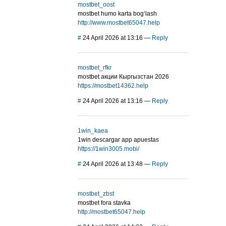
mostbet_oost
mostbet humo karta bog‘lash
http://www.mostbet65047.help
#
24 April 2026 at 13:16
—
Reply
mostbet_rfkr
mostbet акции Кыргызстан 2026
https://mostbet14362.help
#
24 April 2026 at 13:16
—
Reply
1win_kaea
1win descargar app apuestas
https://1win3005.mobi/
#
24 April 2026 at 13:48
—
Reply
mostbet_zbst
mostbet fora stavka
http://mostbet65047.help