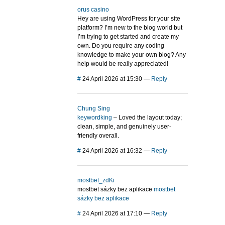
orus casino
Hey are using WordPress for your site
platform? I’m new to the blog world but
I’m trying to get started and create my
own. Do you require any coding
knowledge to make your own blog? Any
help would be really appreciated!
#
24 April 2026 at 15:30
—
Reply
Chung Sing
keywordking
– Loved the layout today;
clean, simple, and genuinely user-
friendly overall.
#
24 April 2026 at 16:32
—
Reply
mostbet_zdKi
mostbet sázky bez aplikace
mostbet
sázky bez aplikace
#
24 April 2026 at 17:10
—
Reply