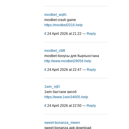
mostbet_wqKi
mostbet crash game
https://mostbet2016.help
#
24 April 2026 at 21:22
—
Reply
mostbet_clMt
mostbet бонусы для Кыргызстана
http://www.mostbet29056.help
#
24 April 2026 at 22:47
—
Reply
1win_njEl
1win бастани ҳисоб
https://www.1win34605.help
#
24 April 2026 at 22:50
—
Reply
sweet-bonanza_mwen
sweet bonanza apk download