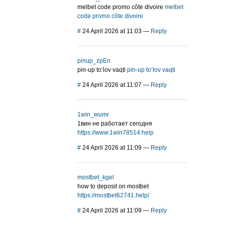
melbet code promo côte divoire
melbet
code promo côte divoire
#
24 April 2026 at 11:03
—
Reply
pinup_zpEn
pin-up to‘lov vaqti
pin-up to‘lov vaqti
#
24 April 2026 at 11:07
—
Reply
1win_wumr
1вин не работает сегодня
https://www.1win78514.help
#
24 April 2026 at 11:09
—
Reply
mostbet_kgel
how to deposit on mostbet
https://mostbet62741.help/
#
24 April 2026 at 11:09
—
Reply