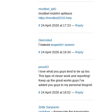
mostbet_lpKi
mostbet mobilní aplikace
https://mostbet2016.help
#
24 April 2026 at 17:23
—
Reply
Glennded
Главная
водкабет казино
#
24 April 2026 at 18:34
—
Reply
peso63
I love what you guys tend to be up too.
This type of clever work and reporting!
Keep up the great works guys I’ve
added you guys to my personal blogroll.
#
24 April 2026 at 18:52
—
Reply
Zetta Sanpaolo
rankifyer
– Appreciate the typography