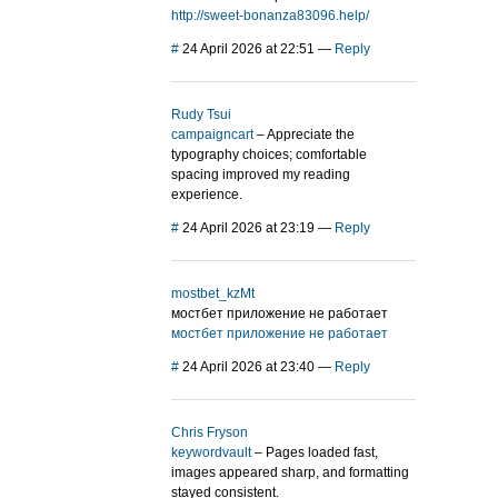
http://sweet-bonanza83096.help/
#
24 April 2026 at 22:51
—
Reply
Rudy Tsui
campaigncart
– Appreciate the
typography choices; comfortable
spacing improved my reading
experience.
#
24 April 2026 at 23:19
—
Reply
mostbet_kzMt
мостбет приложение не работает
мостбет приложение не работает
#
24 April 2026 at 23:40
—
Reply
Chris Fryson
keywordvault
– Pages loaded fast,
images appeared sharp, and formatting
stayed consistent.