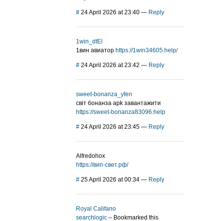
#
24 April 2026 at 23:40
—
Reply
1win_dtEl
1вин авиатор
https://1win34605.help/
#
24 April 2026 at 23:42
—
Reply
sweet-bonanza_yfen
світ бонанза apk завантажити
https://sweet-bonanza83096.help
#
24 April 2026 at 23:45
—
Reply
Alfredohox
https://вип-свет.рф/
#
25 April 2026 at 00:34
—
Reply
Royal Califano
searchlogic
– Bookmarked this