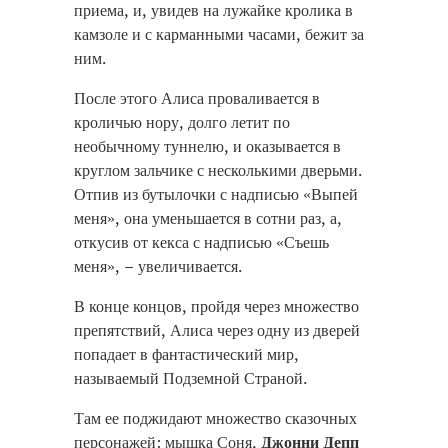
приема, и, увидев на лужайке кролика в
камзоле и с карманными часами, бежит за
ним.
После этого Алиса проваливается в
кроличью нору, долго летит по
необычному туннелю, и оказывается в
круглом зальчике с несколькими дверьми.
Отпив из бутылочки с надписью «Выпей
меня», она уменьшается в сотни раз, а,
откусив от кекса с надписью «Съешь
меня», – увеличивается.
В конце концов, пройдя через множество
препятствий, Алиса через одну из дверей
попадает в фантастический мир,
называемый Подземной Страной.
Там ее поджидают множество сказочных
персонажей: мышка Соня,
Джонни Депп