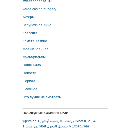
sweet bonanza TR
verde casino hungary
Актеры
Зарубежное Кино
Классика
Комета Казино
Мое Избранное
Мультфильмы
Наше Кино
Новости
Сериал
Сложное
Это лучше не смотреть
ПОСЛЕДНИЕ КОММЕНТАРИИ
wjevo
on
المراهنات الرياضية أونلاين 1xbet ᐉ شركة
المراهنات 1xbet تسجيل الدخول ᐉ 1xbet Com