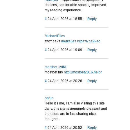
choices; comfortable spacing improved
my reading experience.
#
24 April 2026 at 18:55
—
Reply
MichaelElics
этот сайт
водкабет играть сейчас
#
24 April 2026 at 19:09
—
Reply
mostbet_zdKi
mostbet hry
http://mostbet2016.help/
#
24 April 2026 at 20:26
—
Reply
phfun
Hello it’s me, I am also visiting this site
daily, this site is genuinely pleasant and
the users are in fact sharing nice
thoughts.
#
24 April 2026 at 20:52
—
Reply