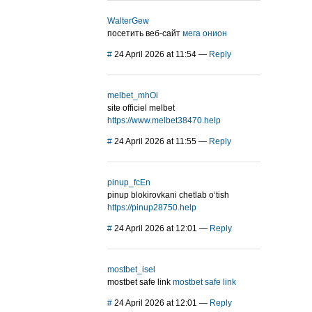
WalterGew
посетить веб-сайт
мега онион
#
24 April 2026 at 11:54
—
Reply
melbet_mhOi
site officiel melbet
https://www.melbet38470.help
#
24 April 2026 at 11:55
—
Reply
pinup_fcEn
pinup blokirovkani chetlab o‘tish
https://pinup28750.help
#
24 April 2026 at 12:01
—
Reply
mostbet_isel
mostbet safe link
mostbet safe link
#
24 April 2026 at 12:01
—
Reply