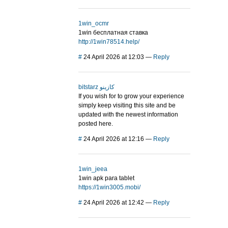
1win_ocmr
1win бесплатная ставка
http://1win78514.help/
#
24 April 2026 at 12:03
—
Reply
bitstarz كازينو
If you wish for to grow your experience
simply keep visiting this site and be
updated with the newest information
posted here.
#
24 April 2026 at 12:16
—
Reply
1win_jeea
1win apk para tablet
https://1win3005.mobi/
#
24 April 2026 at 12:42
—
Reply