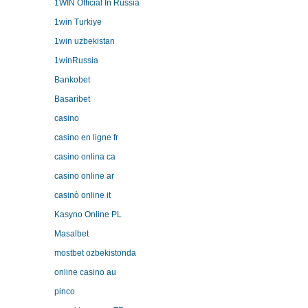
1WIN Official In Russia
1win Turkiye
1win uzbekistan
1winRussia
Bankobet
Basaribet
casino
casino en ligne fr
casino onlina ca
casino online ar
casinò online it
Kasyno Online PL
Masalbet
mostbet ozbekistonda
online casino au
pinco