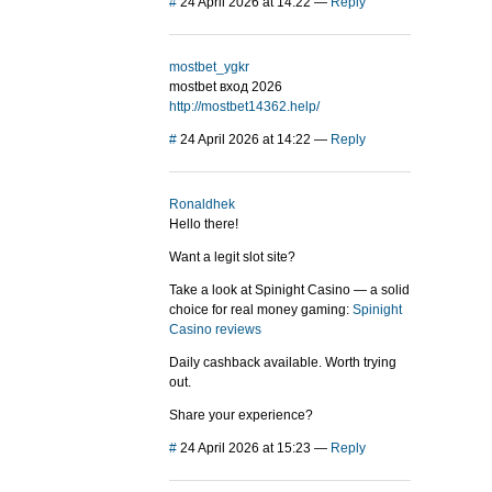
#
24 April 2026 at 14:22
—
Reply
mostbet_ygkr
mostbet вход 2026
http://mostbet14362.help/
#
24 April 2026 at 14:22
—
Reply
Ronaldhek
Hello there!
Want a legit slot site?
Take a look at Spinight Casino — a solid
choice for real money gaming:
Spinight
Casino reviews
Daily cashback available. Worth trying
out.
Share your experience?
#
24 April 2026 at 15:23
—
Reply