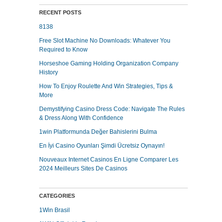
RECENT POSTS
8138
Free Slot Machine No Downloads: Whatever You
Required to Know
Horseshoe Gaming Holding Organization Company
History
How To Enjoy Roulette And Win Strategies, Tips &
More
Demystifying Casino Dress Code: Navigate The Rules
& Dress Along With Confidence
1win Platformunda Değer Bahislerini Bulma
En İyi Casino Oyunları Şimdi Ücretsiz Oynayın!
Nouveaux Internet Casinos En Ligne Comparer Les
2024 Meilleurs Sites De Casinos
CATEGORIES
1Win Brasil