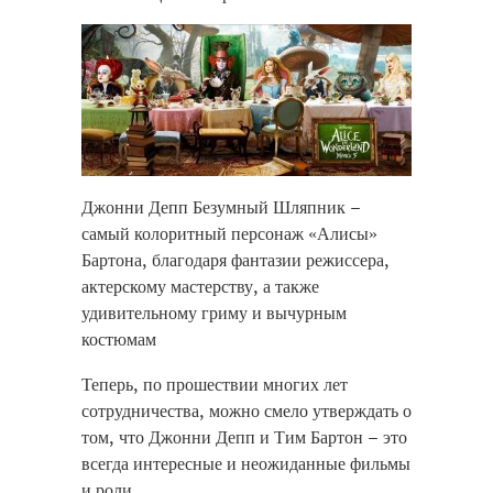
Джонни Депп Безумный Шляпник –
самый колоритный персонаж «Алисы»
Бартона, благодаря фантазии режиссера,
актерскому мастерству, а также
удивительному гриму и вычурным
костюмам
replique montre
Теперь, по прошествии многих лет
replique iwc
сотрудничества, можно смело утверждать о
orologi replica
том, что Джонни Депп и Тим Бартон – это
всегда интересные и неожиданные фильмы
и роли
.