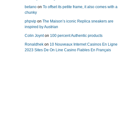
betano
on
To offset its petite frame, it also comes with a
chunky
phpvip
on
The Maison’s iconic Replica sneakers are
inspired by Austrian
Colin Joynt
on
100 percent Authentic products
Ronaldhek
on
10 Nouveaux Internet Casinos En Ligne
2023 Sites De On Line Casino Fiables En Français
replika klockor
Repliche Orologi Di Lusso
replica uhren
replicas relojes
replique montre