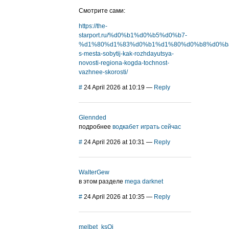
Смотрите сами:
https://the-
starport.ru/%d0%b1%d0%b5%d0%b7-
%d1%80%d1%83%d0%b1%d1%80%d0%b8%d0%ba%d
s-mesta-sobytij-kak-rozhdayutsya-
novosti-regiona-kogda-tochnost-
vazhnee-skorosti/
#
24 April 2026 at 10:19
—
Reply
Glennded
подробнее
водкабет играть сейчас
#
24 April 2026 at 10:31
—
Reply
WalterGew
в этом разделе
mega darknet
#
24 April 2026 at 10:35
—
Reply
melbet_ksOi