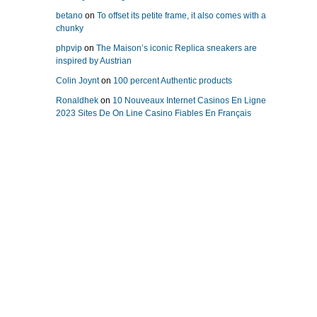
betano
on
To offset its petite frame, it also comes with a
chunky
phpvip
on
The Maison’s iconic Replica sneakers are
inspired by Austrian
Colin Joynt
on
100 percent Authentic products
Ronaldhek
on
10 Nouveaux Internet Casinos En Ligne
2023 Sites De On Line Casino Fiables En Français
replika klockor
Repliche Orologi Di Lusso
replica uhren
replicas relojes
replique montre