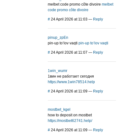
melbet code promo côte divoire
melbet
code promo côte divoire
#
24 April 2026 at 11:03
—
Reply
pinup_zpEn
pin-up to‘lov vaqti
pin-up to‘lov vaqti
#
24 April 2026 at 11:07
—
Reply
1win_wumr
1вин не работает сегодня
https://www.1win78514.help
#
24 April 2026 at 11:09
—
Reply
mostbet_kgel
how to deposit on mostbet
https://mostbet62741.help/
#
24 April 2026 at 11:09
—
Reply