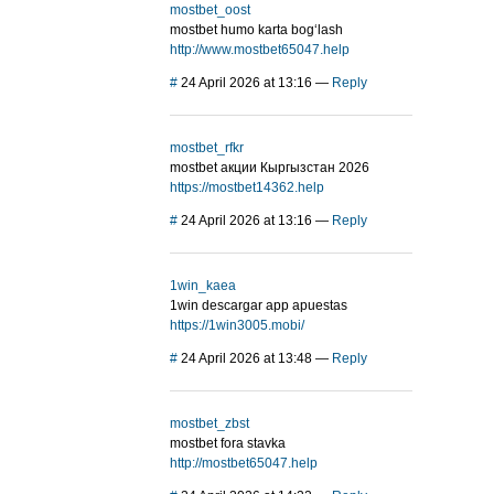
mostbet_oost
mostbet humo karta bog‘lash
http://www.mostbet65047.help
#
24 April 2026 at 13:16
—
Reply
mostbet_rfkr
mostbet акции Кыргызстан 2026
https://mostbet14362.help
#
24 April 2026 at 13:16
—
Reply
1win_kaea
1win descargar app apuestas
https://1win3005.mobi/
#
24 April 2026 at 13:48
—
Reply
mostbet_zbst
mostbet fora stavka
http://mostbet65047.help