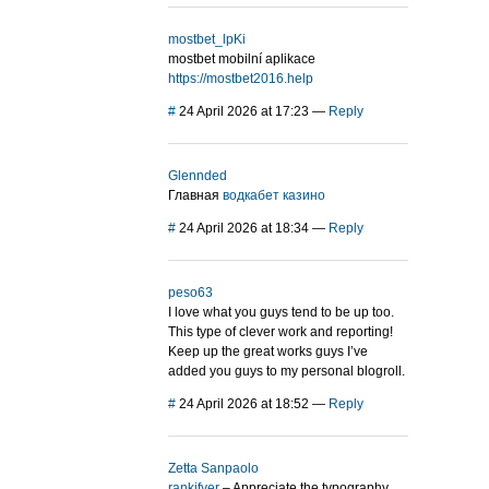
mostbet_lpKi
mostbet mobilní aplikace
https://mostbet2016.help
#
24 April 2026 at 17:23
—
Reply
Glennded
Главная
водкабет казино
#
24 April 2026 at 18:34
—
Reply
peso63
I love what you guys tend to be up too.
This type of clever work and reporting!
Keep up the great works guys I’ve
added you guys to my personal blogroll.
#
24 April 2026 at 18:52
—
Reply
Zetta Sanpaolo
rankifyer
– Appreciate the typography