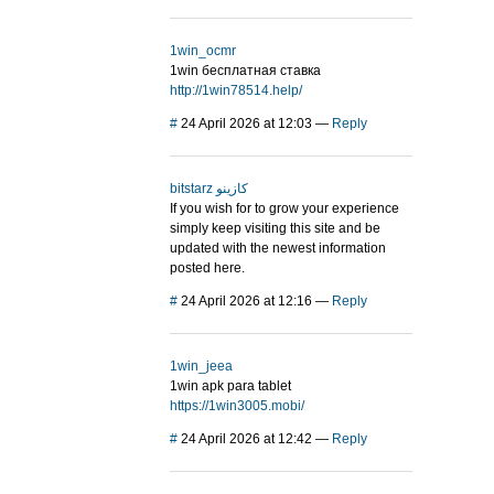
1win_ocmr
1win бесплатная ставка
http://1win78514.help/
#
24 April 2026 at 12:03
—
Reply
bitstarz كازينو
If you wish for to grow your experience
simply keep visiting this site and be
updated with the newest information
posted here.
#
24 April 2026 at 12:16
—
Reply
1win_jeea
1win apk para tablet
https://1win3005.mobi/
#
24 April 2026 at 12:42
—
Reply