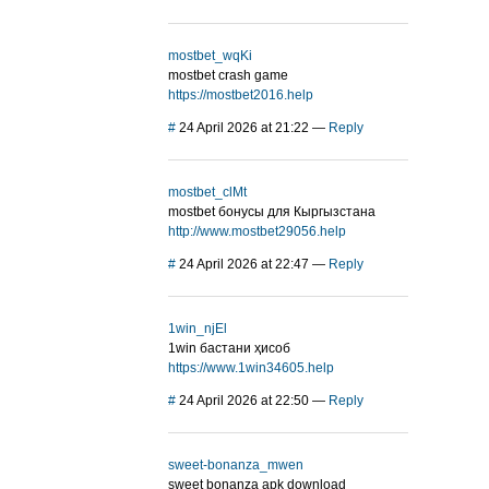
mostbet_wqKi
mostbet crash game
https://mostbet2016.help
#
24 April 2026 at 21:22
—
Reply
mostbet_clMt
mostbet бонусы для Кыргызстана
http://www.mostbet29056.help
#
24 April 2026 at 22:47
—
Reply
1win_njEl
1win бастани ҳисоб
https://www.1win34605.help
#
24 April 2026 at 22:50
—
Reply
sweet-bonanza_mwen
sweet bonanza apk download