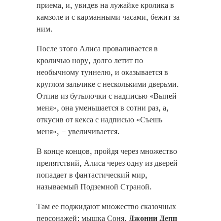
приема, и, увидев на лужайке кролика в
камзоле и с карманными часами, бежит за
ним.
После этого Алиса проваливается в
кроличью нору, долго летит по
необычному туннелю, и оказывается в
круглом зальчике с несколькими дверьми.
Отпив из бутылочки с надписью «Выпей
меня», она уменьшается в сотни раз, а,
откусив от кекса с надписью «Съешь
меня», – увеличивается.
В конце концов, пройдя через множество
препятствий, Алиса через одну из дверей
попадает в фантастический мир,
называемый Подземной Страной.
Там ее поджидают множество сказочных
персонажей: мышка Соня,
Джонни Депп