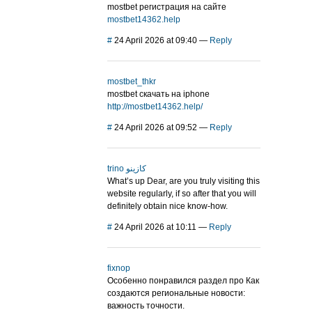
mostbet регистрация на сайте
mostbet14362.help
#
24 April 2026 at 09:40
—
Reply
mostbet_thkr
mostbet скачать на iphone
http://mostbet14362.help/
#
24 April 2026 at 09:52
—
Reply
trino كازينو
What’s up Dear, are you truly visiting this
website regularly, if so after that you will
definitely obtain nice know-how.
#
24 April 2026 at 10:11
—
Reply
fixnop
Особенно понравился раздел про Как
создаются региональные новости:
важность точности.