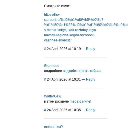
Смотрите сами:
https://the-
starport.ru/%d0%b1%d0%b5%d0%b7-
%d1%80%d1%83%d0%b1%d1%80%d0%b8%d0%ba%d
s-mesta-sobytij-kak-rozhdayutsya-
novosti-regiona-kogda-tochnost-
vazhnee-skorosti/
#
24 April 2026 at 10:19
—
Reply
Glennded
подробнее
водкабет играть сейчас
#
24 April 2026 at 10:31
—
Reply
WalterGew
в этом разделе
mega darknet
#
24 April 2026 at 10:35
—
Reply
melbet_ksOi