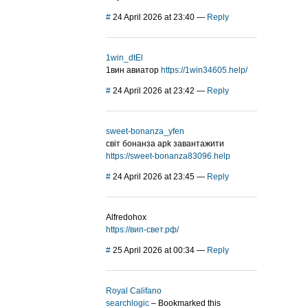
#
24 April 2026 at 23:40
—
Reply
1win_dtEl
1вин авиатор
https://1win34605.help/
#
24 April 2026 at 23:42
—
Reply
sweet-bonanza_yfen
світ бонанза apk завантажити
https://sweet-bonanza83096.help
#
24 April 2026 at 23:45
—
Reply
Alfredohox
https://вип-свет.рф/
#
25 April 2026 at 00:34
—
Reply
Royal Califano
searchlogic
– Bookmarked this