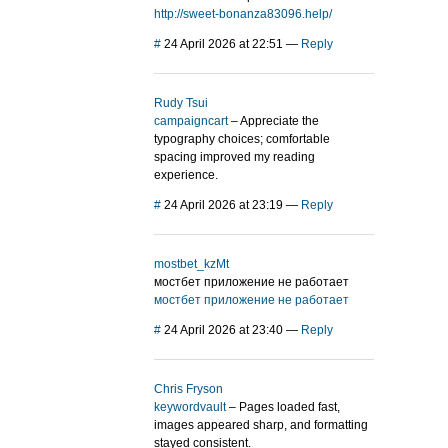
http://sweet-bonanza83096.help/
#
24 April 2026 at 22:51
—
Reply
Rudy Tsui
campaigncart
– Appreciate the
typography choices; comfortable
spacing improved my reading
experience.
#
24 April 2026 at 23:19
—
Reply
mostbet_kzMt
мостбет приложение не работает
мостбет приложение не работает
#
24 April 2026 at 23:40
—
Reply
Chris Fryson
keywordvault
– Pages loaded fast,
images appeared sharp, and formatting
stayed consistent.