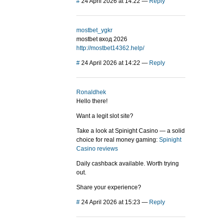
#
24 April 2026 at 14:22
—
Reply
mostbet_ygkr
mostbet вход 2026
http://mostbet14362.help/
#
24 April 2026 at 14:22
—
Reply
Ronaldhek
Hello there!
Want a legit slot site?
Take a look at Spinight Casino — a solid
choice for real money gaming:
Spinight
Casino reviews
Daily cashback available. Worth trying
out.
Share your experience?
#
24 April 2026 at 15:23
—
Reply