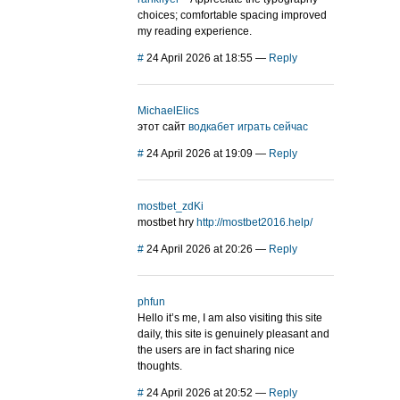
choices; comfortable spacing improved
my reading experience.
#
24 April 2026 at 18:55
—
Reply
MichaelElics
этот сайт
водкабет играть сейчас
#
24 April 2026 at 19:09
—
Reply
mostbet_zdKi
mostbet hry
http://mostbet2016.help/
#
24 April 2026 at 20:26
—
Reply
phfun
Hello it’s me, I am also visiting this site
daily, this site is genuinely pleasant and
the users are in fact sharing nice
thoughts.
#
24 April 2026 at 20:52
—
Reply