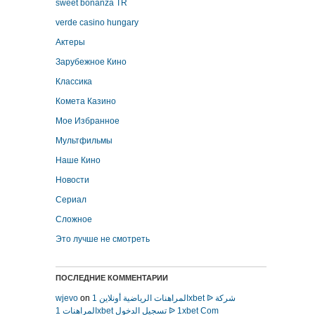
sweet bonanza TR
verde casino hungary
Актеры
Зарубежное Кино
Классика
Комета Казино
Мое Избранное
Мультфильмы
Наше Кино
Новости
Сериал
Сложное
Это лучше не смотреть
ПОСЛЕДНИЕ КОММЕНТАРИИ
wjevo
on
المراهنات الرياضية أونلاين 1xbet ᐉ شركة
المراهنات 1xbet تسجيل الدخول ᐉ 1xbet Com