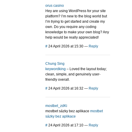
orus casino
Hey are using WordPress for your site
platform? I’m new to the blog world but
I’m trying to get started and create my
own. Do you require any coding
knowledge to make your own blog? Any
help would be really appreciated!
#
24 April 2026 at 15:30
—
Reply
Chung Sing
keywordking
– Loved the layout today;
clean, simple, and genuinely user-
friendly overall.
#
24 April 2026 at 16:32
—
Reply
mostbet_zdKi
mostbet sázky bez aplikace
mostbet
sázky bez aplikace
#
24 April 2026 at 17:10
—
Reply