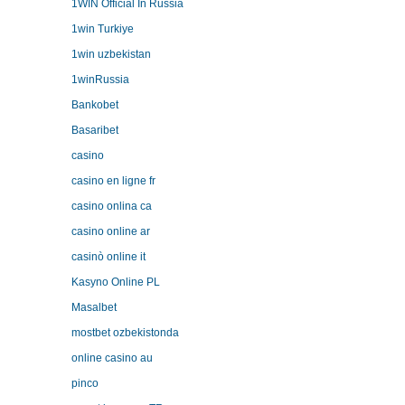
1WIN Official In Russia
1win Turkiye
1win uzbekistan
1winRussia
Bankobet
Basaribet
casino
casino en ligne fr
casino onlina ca
casino online ar
casinò online it
Kasyno Online PL
Masalbet
mostbet ozbekistonda
online casino au
pinco