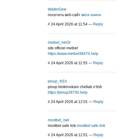
WalterGew
посетить веб-сайт
мега онион
#
24 April 2026 at 11:54
—
Reply
melbet_mhOi
site officiel melbet
https://www.melbet38470.help
#
24 April 2026 at 11:55
—
Reply
pinup_fcEn
pinup blokirovkani chetlab o‘tish
https://pinup28750.help
#
24 April 2026 at 12:01
—
Reply
mostbet_isel
mostbet safe link
mostbet safe link
#
24 April 2026 at 12:01
—
Reply