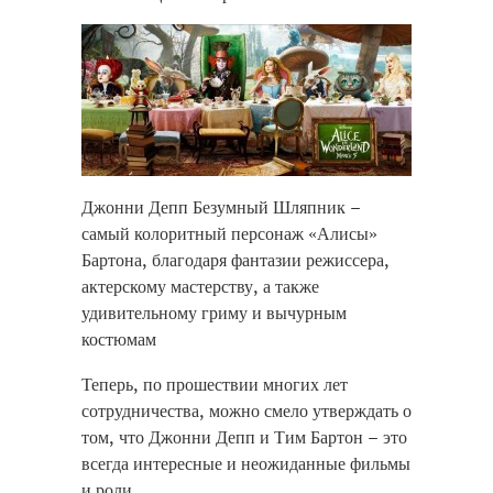
Джонни Депп Безумный Шляпник –
самый колоритный персонаж «Алисы»
Бартона, благодаря фантазии режиссера,
актерскому мастерству, а также
удивительному гриму и вычурным
костюмам
replique montre
Теперь, по прошествии многих лет
replique iwc
сотрудничества, можно смело утверждать о
orologi replica
том, что Джонни Депп и Тим Бартон – это
всегда интересные и неожиданные фильмы
и роли
.