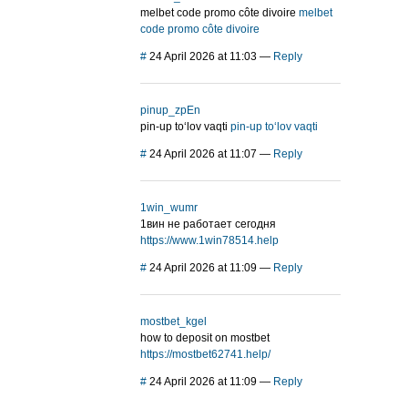
melbet code promo côte divoire
melbet
code promo côte divoire
#
24 April 2026 at 11:03
—
Reply
pinup_zpEn
pin-up to‘lov vaqti
pin-up to‘lov vaqti
#
24 April 2026 at 11:07
—
Reply
1win_wumr
1вин не работает сегодня
https://www.1win78514.help
#
24 April 2026 at 11:09
—
Reply
mostbet_kgel
how to deposit on mostbet
https://mostbet62741.help/
#
24 April 2026 at 11:09
—
Reply