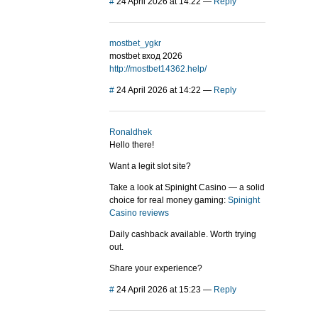
#
24 April 2026 at 14:22
—
Reply
mostbet_ygkr
mostbet вход 2026
http://mostbet14362.help/
#
24 April 2026 at 14:22
—
Reply
Ronaldhek
Hello there!
Want a legit slot site?
Take a look at Spinight Casino — a solid
choice for real money gaming:
Spinight
Casino reviews
Daily cashback available. Worth trying
out.
Share your experience?
#
24 April 2026 at 15:23
—
Reply