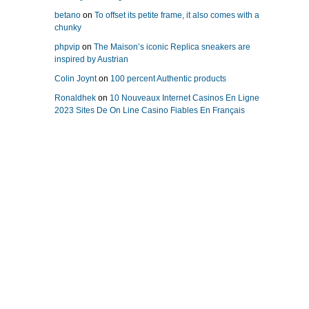
betano
on
To offset its petite frame, it also comes with a
chunky
phpvip
on
The Maison’s iconic Replica sneakers are
inspired by Austrian
Colin Joynt
on
100 percent Authentic products
Ronaldhek
on
10 Nouveaux Internet Casinos En Ligne
2023 Sites De On Line Casino Fiables En Français
replika klockor
Repliche Orologi Di Lusso
replica uhren
replicas relojes
replique montre