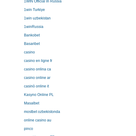
1WIN Official In Russia
1win Turkiye
1win uzbekistan
1winRussia
Bankobet
Basaribet
casino
casino en ligne fr
casino onlina ca
casino online ar
casinò online it
Kasyno Online PL
Masalbet
mostbet ozbekistonda
online casino au
pinco