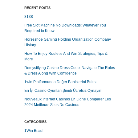
RECENT POSTS
8138
Free Slot Machine No Downloads: Whatever You
Required to Know
Horseshoe Gaming Holding Organization Company
History
How To Enjoy Roulette And Win Strategies, Tips &
More
Demystifying Casino Dress Code: Navigate The Rules
& Dress Along With Confidence
1win Platformunda Değer Bahislerini Bulma
En İyi Casino Oyunları Şimdi Ücretsiz Oynayın!
Nouveaux Internet Casinos En Ligne Comparer Les
2024 Meilleurs Sites De Casinos
CATEGORIES
1Win Brasil