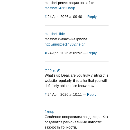
mostbet регистрация на сайте
mostbet14362.help
#
24 April 2026 at 09:40
—
Reply
mostbet_thkr
mostbet скачать на iphone
http://mostbet14362.help/
#
24 April 2026 at 09:52
—
Reply
trino كازينو
What’s up Dear, are you truly visiting this
website regularly, if so after that you will
definitely obtain nice know-how.
#
24 April 2026 at 10:11
—
Reply
fixnop
Особенно понравился раздел про Как
создаются региональные новости:
важность точности.