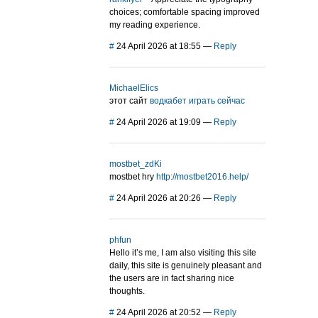
choices; comfortable spacing improved
my reading experience.
#
24 April 2026 at 18:55
—
Reply
MichaelElics
этот сайт
водкабет играть сейчас
#
24 April 2026 at 19:09
—
Reply
mostbet_zdKi
mostbet hry
http://mostbet2016.help/
#
24 April 2026 at 20:26
—
Reply
phfun
Hello it’s me, I am also visiting this site
daily, this site is genuinely pleasant and
the users are in fact sharing nice
thoughts.
#
24 April 2026 at 20:52
—
Reply