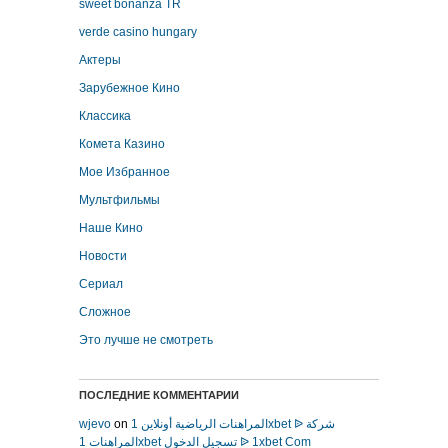
sweet bonanza TR
verde casino hungary
Актеры
Зарубежное Кино
Классика
Комета Казино
Мое Избранное
Мультфильмы
Наше Кино
Новости
Сериал
Сложное
Это лучше не смотреть
ПОСЛЕДНИЕ КОММЕНТАРИИ
wjevo
on
المراهنات الرياضية أونلاين 1xbet ᐉ شركة
المراهنات 1xbet تسجيل الدخول ᐉ 1xbet Com