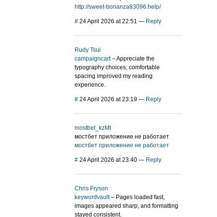
http://sweet-bonanza83096.help/
#
24 April 2026 at 22:51
—
Reply
Rudy Tsui
campaigncart
– Appreciate the
typography choices; comfortable
spacing improved my reading
experience.
#
24 April 2026 at 23:19
—
Reply
mostbet_kzMt
мостбет приложение не работает
мостбет приложение не работает
#
24 April 2026 at 23:40
—
Reply
Chris Fryson
keywordvault
– Pages loaded fast,
images appeared sharp, and formatting
stayed consistent.