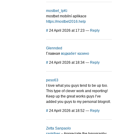
mostbet_lpKi
mostbet mobilní aplikace
https://mostbet2016.help
#
24 April 2026 at 17:23
—
Reply
Glennded
Главная
водкабет казино
#
24 April 2026 at 18:34
—
Reply
peso63
I love what you guys tend to be up too.
This type of clever work and reporting!
Keep up the great works guys I’ve
added you guys to my personal blogroll.
#
24 April 2026 at 18:52
—
Reply
Zetta Sanpaolo
rankifyer
– Appreciate the typography