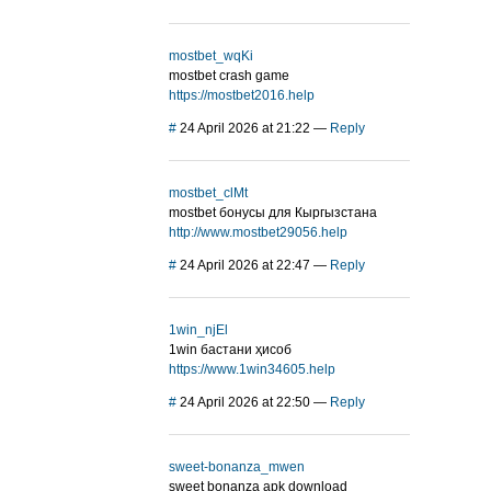
mostbet_wqKi
mostbet crash game
https://mostbet2016.help
#
24 April 2026 at 21:22
—
Reply
mostbet_clMt
mostbet бонусы для Кыргызстана
http://www.mostbet29056.help
#
24 April 2026 at 22:47
—
Reply
1win_njEl
1win бастани ҳисоб
https://www.1win34605.help
#
24 April 2026 at 22:50
—
Reply
sweet-bonanza_mwen
sweet bonanza apk download