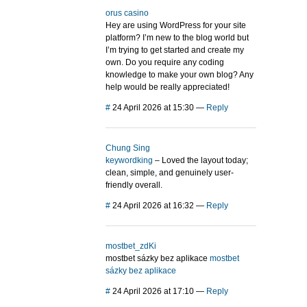
orus casino
Hey are using WordPress for your site
platform? I’m new to the blog world but
I’m trying to get started and create my
own. Do you require any coding
knowledge to make your own blog? Any
help would be really appreciated!
#
24 April 2026 at 15:30
—
Reply
Chung Sing
keywordking
– Loved the layout today;
clean, simple, and genuinely user-
friendly overall.
#
24 April 2026 at 16:32
—
Reply
mostbet_zdKi
mostbet sázky bez aplikace
mostbet
sázky bez aplikace
#
24 April 2026 at 17:10
—
Reply