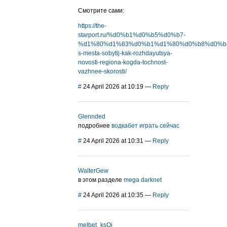
Смотрите сами:
https://the-
starport.ru/%d0%b1%d0%b5%d0%b7-
%d1%80%d1%83%d0%b1%d1%80%d0%b8%d0%ba%d
s-mesta-sobytij-kak-rozhdayutsya-
novosti-regiona-kogda-tochnost-
vazhnee-skorosti/
#
24 April 2026 at 10:19
—
Reply
Glennded
подробнее
водкабет играть сейчас
#
24 April 2026 at 10:31
—
Reply
WalterGew
в этом разделе
mega darknet
#
24 April 2026 at 10:35
—
Reply
melbet_ksOi