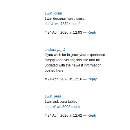
1win_ocmr
1win бесплатная ставка
http://1win78514.help/
#
24 April 2026 at 12:03
—
Reply
bitstarz كازينو
If you wish for to grow your experience
simply keep visiting this site and be
updated with the newest information
posted here.
#
24 April 2026 at 12:16
—
Reply
1win_jeea
1win apk para tablet
https://1win3005.mobi/
#
24 April 2026 at 12:42
—
Reply