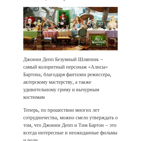
Джонни Депп Безумный Шляпник –
самый колоритный персонаж «Алисы»
Бартона, благодаря фантазии режиссера,
актерскому мастерству, а также
удивительному гриму и вычурным
костюмам
replique montre
Теперь, по прошествии многих лет
replique iwc
сотрудничества, можно смело утверждать о
orologi replica
том, что Джонни Депп и Тим Бартон – это
всегда интересные и неожиданные фильмы
и роли
.