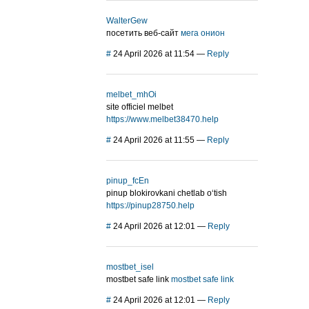
WalterGew
посетить веб-сайт
мега онион
#
24 April 2026 at 11:54
—
Reply
melbet_mhOi
site officiel melbet
https://www.melbet38470.help
#
24 April 2026 at 11:55
—
Reply
pinup_fcEn
pinup blokirovkani chetlab o‘tish
https://pinup28750.help
#
24 April 2026 at 12:01
—
Reply
mostbet_isel
mostbet safe link
mostbet safe link
#
24 April 2026 at 12:01
—
Reply