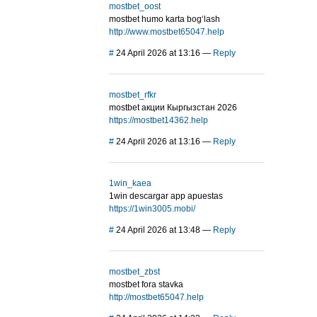
mostbet_oost
mostbet humo karta bog‘lash
http://www.mostbet65047.help
#
24 April 2026 at 13:16
—
Reply
mostbet_rfkr
mostbet акции Кыргызстан 2026
https://mostbet14362.help
#
24 April 2026 at 13:16
—
Reply
1win_kaea
1win descargar app apuestas
https://1win3005.mobi/
#
24 April 2026 at 13:48
—
Reply
mostbet_zbst
mostbet fora stavka
http://mostbet65047.help