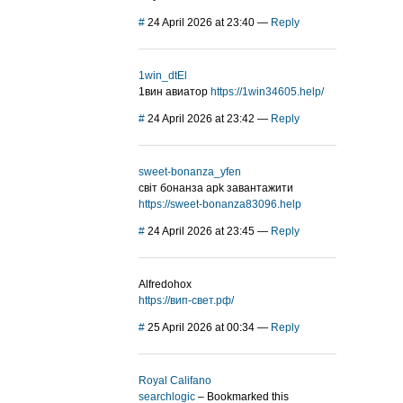
#
24 April 2026 at 23:40
—
Reply
1win_dtEl
1вин авиатор
https://1win34605.help/
#
24 April 2026 at 23:42
—
Reply
sweet-bonanza_yfen
світ бонанза apk завантажити
https://sweet-bonanza83096.help
#
24 April 2026 at 23:45
—
Reply
Alfredohox
https://вип-свет.рф/
#
25 April 2026 at 00:34
—
Reply
Royal Califano
searchlogic
– Bookmarked this