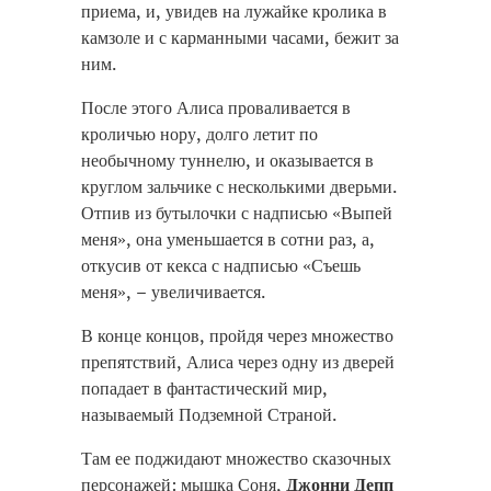
приема, и, увидев на лужайке кролика в
камзоле и с карманными часами, бежит за
ним.
После этого Алиса проваливается в
кроличью нору, долго летит по
необычному туннелю, и оказывается в
круглом зальчике с несколькими дверьми.
Отпив из бутылочки с надписью «Выпей
меня», она уменьшается в сотни раз, а,
откусив от кекса с надписью «Съешь
меня», – увеличивается.
В конце концов, пройдя через множество
препятствий, Алиса через одну из дверей
попадает в фантастический мир,
называемый Подземной Страной.
Там ее поджидают множество сказочных
персонажей: мышка Соня,
Джонни Депп